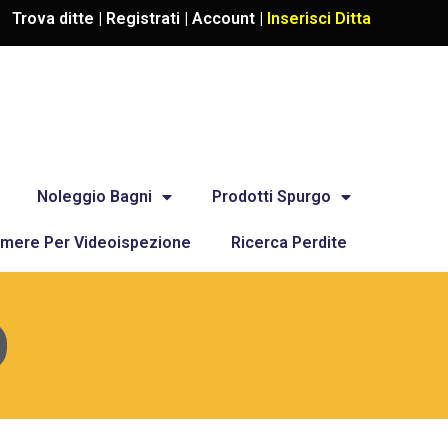
Trova ditte |
Registrati
|
Account
|
Inserisci Ditta
Noleggio Bagni
Prodotti Spurgo
mere Per Videoispezione
Ricerca Perdite