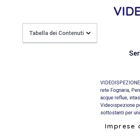
VID
Tabella dei Contenuti
Ser
VIDEOISPEZIONE WC 
rete Fognaria, Pe
acque reflue, inta
Videoispezione per
sottostanti per u
Imprese d