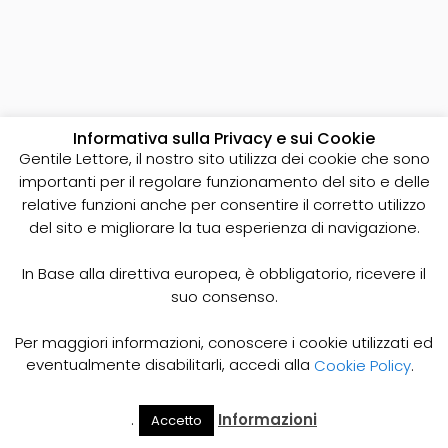
Informativa sulla Privacy e sui Cookie
Gentile Lettore, il nostro sito utilizza dei cookie che sono
importanti per il regolare funzionamento del sito e delle
relative funzioni anche per consentire il corretto utilizzo
del sito e migliorare la tua esperienza di navigazione.
In Base alla direttiva europea, è obbligatorio, ricevere il
suo consenso.
Per maggiori informazioni, conoscere i cookie utilizzati ed
eventualmente disabilitarli, accedi alla
Cookie Policy
.
RIPARAZIONE TUBAZIONE
DALL'INTERNO
.
Informazioni
Accetto
Il Mio
Prezzi
Home
Cerca
Account
Spurgo