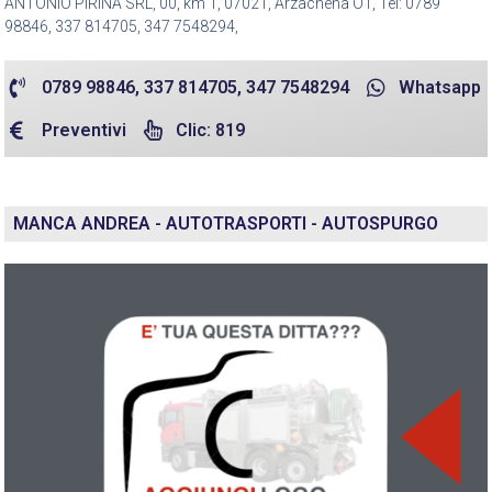
ANTONIO PIRINA SRL, 00, km 1, 07021, Arzachena OT, Tel: 0789
98846, 337 814705, 347 7548294,
0789 98846, 337 814705, 347 7548294
Whatsapp
Preventivi
Clic: 819
MANCA ANDREA - AUTOTRASPORTI - AUTOSPURGO