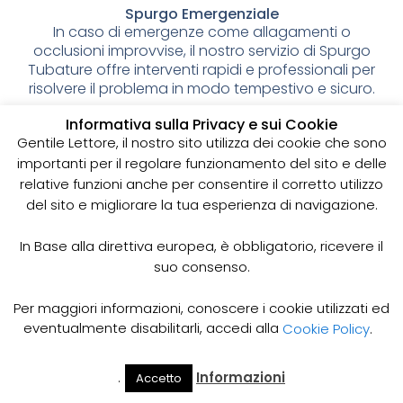
Spurgo Emergenziale
In caso di emergenze come allagamenti o
occlusioni improvvise, il nostro servizio di Spurgo
Tubature offre interventi rapidi e professionali per
risolvere il problema in modo tempestivo e sicuro.
Programma di Manutenzione Preventiva
Informativa sulla Privacy e sui Cookie
Il nostro servizio di Spurgo Tubature
offre anche
Gentile Lettore, il nostro sito utilizza dei cookie che sono
programmi di manutenzione preventiva per
importanti per il regolare funzionamento del sito e delle
prevenire problemi futuri e prolungare la vita dei
relative funzioni anche per consentire il corretto utilizzo
tuoi scarichi. Con una manutenzione regolare, puoi
del sito e migliorare la tua esperienza di navigazione.
evitare costi aggiuntivi e inconvenienti per la tua
casa o attività.
In Base alla direttiva europea, è obbligatorio, ricevere il
In sintesi
, il nostro servizio di Spurgo Tubature offre
suo consenso.
una vasta gamma di soluzioni per la pulizia e la
manutenzione dei tuoi scarichi, con interventi
Per maggiori informazioni, conoscere i cookie utilizzati ed
personalizzati e attrezzature professionali per
eventualmente disabilitarli, accedi alla
Cookie Policy
.
garantire la massima efficienza e sicurezza. Affidati
a noi per prevenire problemi come occlusioni,
perdite e cattivi odori, e scegli il nostro programma
.
Informazioni
Accetto
Il Mio
Prezzi
Home
Cerca
Account
Spurgo
di manutenzione preventiva per prolungare la vita