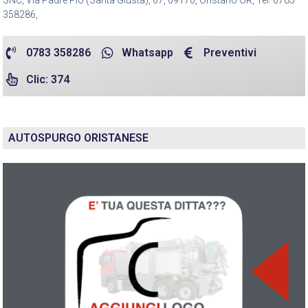
SNC, Via Padre Pio (Santa Giusta), 67, 09170, Oristano OR, Tel: 0783
358286,
0783 358286
Whatsapp
Preventivi
Clic: 374
AUTOSPURGO ORISTANESE