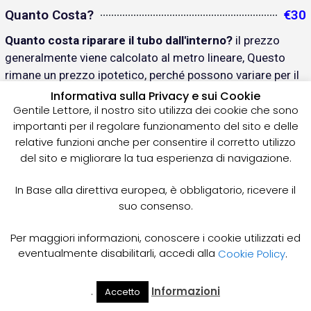
Quanto Costa?
€30
Quanto costa riparare il tubo dall'interno?
il prezzo
generalmente viene calcolato al metro lineare, Questo
rimane un prezzo ipotetico, perché possono variare per il
diametro,, tempi di lavorazione, Servizi di competenza,
Informativa sulla Privacy e sui Cookie
come videoispezione, taglio radici, ecc...
Gentile Lettore, il nostro sito utilizza dei cookie che sono
importanti per il regolare funzionamento del sito e delle
Prezzi Autospurgo
€150
relative funzioni anche per consentire il corretto utilizzo
del sito e migliorare la tua esperienza di navigazione.
Il costo del servizio di autospurgo varia in base a
distanze con la sede di smaltimento acque reflue; orario
In Base alla direttiva europea, è obbligatorio, ricevere il
di lavoro notturno o diurno; Domenica o giorno festivo;
suo consenso.
Dimensione della fossa biologica; quindi i prezzi possono
aggirarsi da €100 a €150, anche più..
Per maggiori informazioni, conoscere i cookie utilizzati ed
eventualmente disabilitarli, accedi alla
Cookie Policy
.
Ispezione video Fognature quanto
€120
Costa?
.
Informazioni
Accetto
Il Mio
Prezzi
Home
Cerca
Account
Spurgo