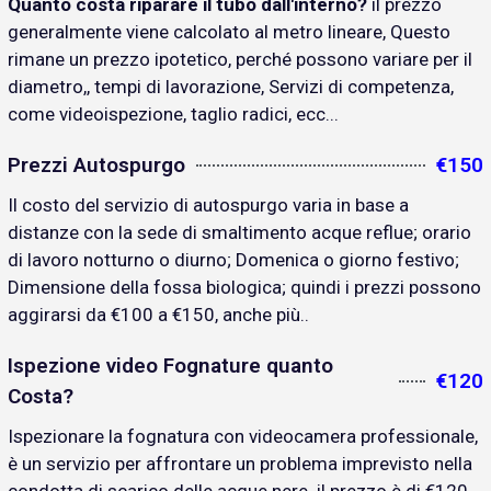
Quanto costa riparare il tubo dall'interno?
il prezzo
generalmente viene calcolato al metro lineare, Questo
rimane un prezzo ipotetico, perché possono variare per il
diametro,, tempi di lavorazione, Servizi di competenza,
come videoispezione, taglio radici, ecc...
Prezzi Autospurgo
€150
Il costo del servizio di autospurgo varia in base a
distanze con la sede di smaltimento acque reflue; orario
di lavoro notturno o diurno; Domenica o giorno festivo;
Dimensione della fossa biologica; quindi i prezzi possono
aggirarsi da €100 a €150, anche più..
Ispezione video Fognature quanto
€120
Costa?
Ispezionare la fognatura con videocamera professionale,
è un servizio per affrontare un problema imprevisto nella
condotta di scarico delle acque nere. il prezzo è di €120..