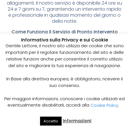
allagamenti. Il nostro servizio è disponibile 24 ore su
24 e 7 giorni su 7, garantendo un intervento rapido
e professionale in qualsiasi momento del giorno o
della notte.
Come Funziona il Servizio di Pronto Intervento
Spurgo 24 Ore 24h?
Informativa sulla Privacy e sui Cookie
Il nostro servizio di pronto intervento spurgo 24 ore
Gentile Lettore, il nostro sito utilizza dei cookie che sono
24h prevede l’utilizzo di attrezzature e tecniche
importanti per il regolare funzionamento del sito e delle
specifiche per rimuovere gli ostacoli presenti nelle
relative funzioni anche per consentire il corretto utilizzo
tubature e risolvere ogni problema di scarico o
del sito e migliorare la tua esperienza di navigazione.
allagamento. Il nostro personale specializzato,
dotato di esperienza e competenza, sarà pronto
In Base alla direttiva europea, è obbligatorio, ricevere il
ad intervenire in tempi rapidi e con la massima
suo consenso.
professionalità per risolvere il problema.
Quando Richiedere il Servizio di Pronto Intervento
Per maggiori informazioni, conoscere i cookie utilizzati ed
Spurgo 24 Ore 24h?
eventualmente disabilitarli, accedi alla
Cookie Policy
.
Il servizio di pronto intervento spurgo 24 ore 24h è
particolarmente indicato in caso di:
.
Informazioni
Accetto
Il Mio
Prezzi
Home
Cerca
Account
Spurgo
Ostruzioni o rallentamenti gravi nelle tubature che