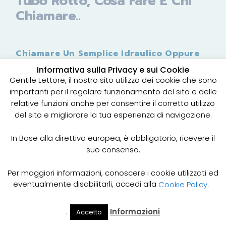
Tubo Rotto, Cosa Fare E Chi
Chiamare..
Chiamare Un Semplice Idraulico Oppure
Una Ditta Di Relining?
Informativa sulla Privacy e sui Cookie
Gentile Lettore, il nostro sito utilizza dei cookie che sono
importanti per il regolare funzionamento del sito e delle
Tubo rotto, quasi tutti gli impianti idraulici dopo 30
relative funzioni anche per consentire il corretto utilizzo
o 50 anni hanno seri problemi, ma ci sono casi in
del sito e migliorare la tua esperienza di navigazione.
cui in maniera prematura, anche dopo 5 o 10 anni
che si notano rotture e perdite alle tubazioni.
Certo è un problema improvviso, spesso e
In Base alla direttiva europea, è obbligatorio, ricevere il
volentieri chiamiamo l’idraulico. Questo accade
suo consenso.
dopo che nei muri notiamo umidità, cattivi odori di
fognatura, e cose simili.
Per maggiori informazioni, conoscere i cookie utilizzati ed
Se avete chiamato un vero professionista di
eventualmente disabilitarli, accedi alla
Cookie Policy
.
idraulica
, il suo primo intervento è quello di
individuare il punto e la causa della perdita e
.
Informazioni
Accetto
quindi rottura. L’intervento si chiama
Il Mio
Prezzi
Home
Cerca
Account
Spurgo
videoispezione tubazione dall’interno
, una