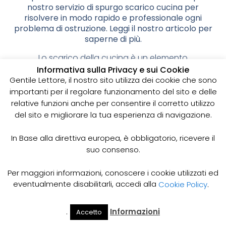
nostro servizio di spurgo scarico cucina per
risolvere in modo rapido e professionale ogni
problema di ostruzione. Leggi il nostro articolo per
saperne di più.
Lo scarico della cucina è un elemento
fondamentale per la pulizia e l’efficienza
Informativa sulla Privacy e sui Cookie
dell’ambiente. Quando si verificano problemi di
Gentile Lettore, il nostro sito utilizza dei cookie che sono
scarico, come ostruzioni e rallentamenti, la cucina
importanti per il regolare funzionamento del sito e delle
diventa subito un ambiente sgradevole e poco
relative funzioni anche per consentire il corretto utilizzo
funzionale. Per risolvere questi problemi è
del sito e migliorare la tua esperienza di navigazione.
necessario affidarsi a un servizio professionale di
spurgo scarico cucina.
In Base alla direttiva europea, è obbligatorio, ricevere il
suo consenso.
Come Funziona il Servizio di Spurgo Scarico
Cucina?
Per maggiori informazioni, conoscere i cookie utilizzati ed
Il servizio di spurgo scarico cucina prevede l’utilizzo
eventualmente disabilitarli, accedi alla
Cookie Policy
.
di attrezzature e tecniche specifiche per rimuovere
gli ostacoli presenti nelle tubature e ripristinare il
corretto flusso d’acqua. Il nostro personale
.
Informazioni
Accetto
Il Mio
Prezzi
specializzato, dotato di esperienza e competenza,
Home
Cerca
Account
Spurgo