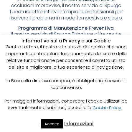
occlusioni improvvise, il nostro servizio di Spurgo
Tubature offre interventi rapidi e professionali per
risolvere il problema in modo tempestivo e sicuro.
Programma di Manutenzione Preventiva
Il nostro servizio di Spurgo Tubature
offre anche
programmi di manutenzione preventiva per
Informativa sulla Privacy e sui Cookie
prevenire problemi futuri e prolungare la vita dei
Gentile Lettore, il nostro sito utilizza dei cookie che sono
tuoi scarichi. Con una manutenzione regolare, puoi
importanti per il regolare funzionamento del sito e delle
evitare costi aggiuntivi e inconvenienti per la tua
relative funzioni anche per consentire il corretto utilizzo
casa o attività.
del sito e migliorare la tua esperienza di navigazione.
In sintesi
, il nostro servizio di Spurgo Tubature offre
In Base alla direttiva europea, è obbligatorio, ricevere il
una vasta gamma di soluzioni per la pulizia e la
suo consenso.
manutenzione dei tuoi scarichi, con interventi
personalizzati e attrezzature professionali per
garantire la massima efficienza e sicurezza. Affidati
Per maggiori informazioni, conoscere i cookie utilizzati ed
a noi per prevenire problemi come occlusioni,
eventualmente disabilitarli, accedi alla
Cookie Policy
.
perdite e cattivi odori, e scegli il nostro programma
di manutenzione preventiva per prolungare la vita
.
Informazioni
Accetto
dei tuoi scarichi. Contattaci oggi per maggiori
Il Mio
Prezzi
Home
Cerca
Account
Spurgo
informazioni sul nostro servizio di Spurgo Tubature.