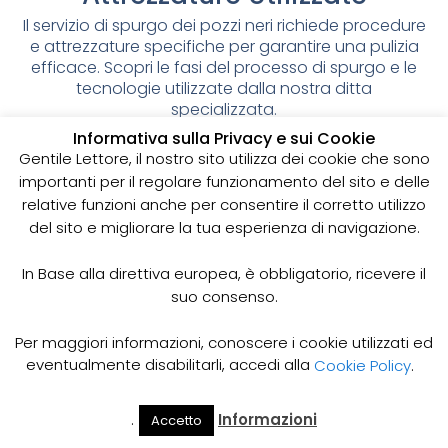
Il servizio di spurgo dei pozzi neri richiede procedure
e attrezzature specifiche per garantire una pulizia
efficace. Scopri le fasi del processo di spurgo e le
tecnologie utilizzate dalla nostra ditta
specializzata.
Informativa sulla Privacy e sui Cookie
Le Fasi del Servizio di Spurgo
Gentile Lettore, il nostro sito utilizza dei cookie che sono
importanti per il regolare funzionamento del sito e delle
Pozzi Neri
relative funzioni anche per consentire il corretto utilizzo
Attrezzature e Tecnologie Utilizzate per lo Spurgo
del sito e migliorare la tua esperienza di navigazione.
dei Pozzi Neri
Servizi Professionali di Pulizia Pozzi Neri con
In Base alla direttiva europea, è obbligatorio, ricevere il
Procedure Avanzate
suo consenso.
Il servizio di spurgo dei pozzi neri è fondamentale
per garantire la pulizia degli impianti di scarico delle
Per maggiori informazioni, conoscere i cookie utilizzati ed
acque reflue. Il processo di spurgo richiede
eventualmente disabilitarli, accedi alla
Cookie Policy
.
procedure e attrezzature specifiche per garantire
una pulizia efficace e duratura.
.
Informazioni
Accetto
Il Mio
Prezzi
La prima fase del servizio di spurgo dei pozzi neri
Home
Cerca
Account
Spurgo