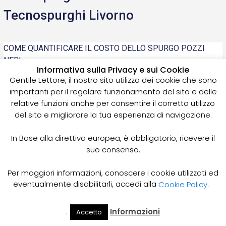
Tecnospurghi Livorno
COME QUANTIFICARE IL COSTO DELLO SPURGO POZZI
NERI
Informativa sulla Privacy e sui Cookie
Gentile Lettore, il nostro sito utilizza dei cookie che sono
Read More »
importanti per il regolare funzionamento del sito e delle
relative funzioni anche per consentire il corretto utilizzo
Ripariamo Le Tubazioni
del sito e migliorare la tua esperienza di navigazione.
dall'interno senza scavo |
In Base alla direttiva europea, è obbligatorio, ricevere il
suo consenso.
Oggi si può riparare internamente i condotti acqua pulita e
Per maggiori informazioni, conoscere i cookie utilizzati ed
acqua delle fogne. Canali di scolo e sottostradali, sono
eventualmente disabilitarli, accedi alla
Cookie Policy
.
soggetti a frequenti problemi di perforazioni da Radici; rotture
per smottamenti terreno; Tutto questo si necessita di
Risanamento, Riabilitazione, Rifoderatura, Ribasatura della
.
Informazioni
Accetto
Il Mio
Prezzi
Home
Cerca
Account
Spurgo
stessa tubazione interessata.