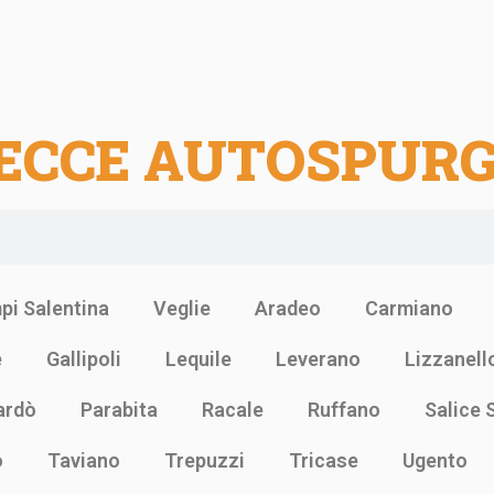
ECCE AUTOSPUR
pi Salentina
Veglie
Aradeo
Carmiano
e
Gallipoli
Lequile
Leverano
Lizzanell
ardò
Parabita
Racale
Ruffano
Salice 
o
Taviano
Trepuzzi
Tricase
Ugento