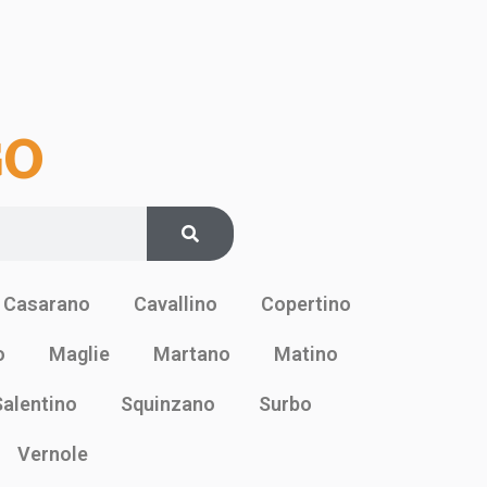
GO
Casarano
Cavallino
Copertino
o
Maglie
Martano
Matino
Salentino
Squinzano
Surbo
Vernole