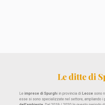
Le ditte di 
Le
imprese di Spurgh
i in provincia di
Lecce
sono n
esse si sono specializzate nel settore, ampliando i 
dell’ambiente
. Dal 2019 / 2020 In questo periodo d