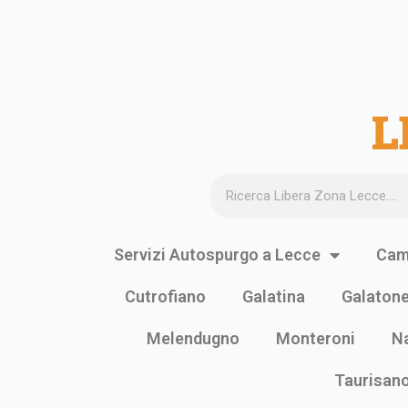
L
Servizi Autospurgo a Lecce
Cam
Cutrofiano
Galatina
Galaton
Melendugno
Monteroni
N
Taurisan