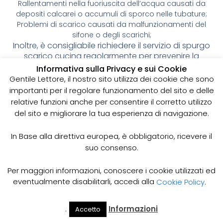
Rallentamenti nella fuoriuscita dell’acqua causati da
depositi calcarei o accumuli di sporco nelle tubature;
Problemi di scarico causati da malfunzionamenti del
sifone o degli scarichi;
Inoltre, è consigliabile richiedere il servizio di spurgo
scarico cucina regolarmente per prevenire la
formazione di ostruzioni e rallentamenti,
Informativa sulla Privacy e sui Cookie
mantenendo così la tua cucina sempre pulita ed
Gentile Lettore, il nostro sito utilizza dei cookie che sono
efficiente.
importanti per il regolare funzionamento del sito e delle
relative funzioni anche per consentire il corretto utilizzo
Contatta la Nostra Ditta per il Servizio di Spurgo
del sito e migliorare la tua esperienza di navigazione.
Scarico Cucina
Se hai problemi di scarico nella tua cucina o vuoi
prevenire la formazione di ostruzioni e
In Base alla direttiva europea, è obbligatorio, ricevere il
rallentamenti, contatta la nostra ditta per
suo consenso.
richiedere il servizio di spurgo scarico cucina. Siamo
a tua disposizione per fornirti una consulenza
Per maggiori informazioni, conoscere i cookie utilizzati ed
gratuita e un preventivo personalizzato,
eventualmente disabilitarli, accedi alla
Cookie Policy
.
garantendo un intervento rapido e professionale
per mantenere la tua cucina sempre pulita ed
efficiente.
.
Informazioni
Accetto
Il Mio
Prezzi
Home
Cerca
Account
Spurgo