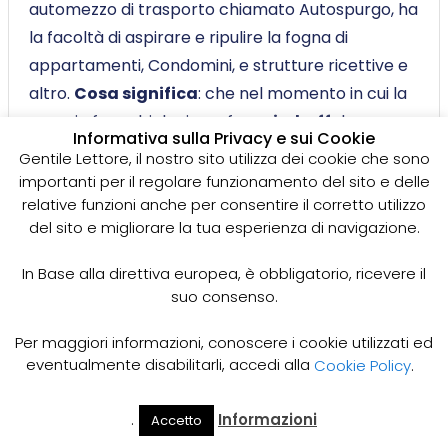
automezzo di trasporto chiamato Autospurgo, ha
la facoltà di aspirare e ripulire la fogna di
appartamenti, Condomini, e strutture ricettive e
altro.
Cosa significa
:
che nel momento in cui la
propria fossa biologica o fossa
imhoff
deve
Informativa sulla Privacy e sui Cookie
essere svuotata, si richiede l’intervento anche
Gentile Lettore, il nostro sito utilizza dei cookie che sono
immediato di una ditta di Autospurghi Fognature.
importanti per il regolare funzionamento del sito e delle
Perché
:
nei casi si trascuri questo particolare, le
relative funzioni anche per consentire il corretto utilizzo
del sito e migliorare la tua esperienza di navigazione.
funzionalità, della propria abitazione vengono a
mancare meno,
in quanto
:
ad esempio l’acqua
In Base alla direttiva europea, è obbligatorio, ricevere il
di scarico del rubinetto o del wc e comunque di
suo consenso.
tutti i servizi dell’impianto della rete fognaria si
Per maggiori informazioni, conoscere i cookie utilizzati ed
bloccherebbero senza rimedio.
eventualmente disabilitarli, accedi alla
Cookie Policy
.
Trova ditte e imprese per
.
Informazioni
Accetto
Il Mio
Prezzi
Home
Cerca
Account
Spurgo