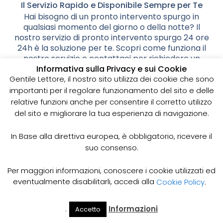
Il Servizio Rapido e Disponibile Sempre per Te
Hai bisogno di un pronto intervento spurgo in
qualsiasi momento del giorno o della notte? Il
nostro servizio di pronto intervento spurgo 24 ore
24h è la soluzione per te. Scopri come funziona il
nostro servizio e contattaci per richiedere un
Informativa sulla Privacy e sui Cookie
intervento urgente.
Gentile Lettore, il nostro sito utilizza dei cookie che sono
l servizio di pronto intervento spurgo 24 ore 24h è la
importanti per il regolare funzionamento del sito e delle
soluzione ideale per chi ha bisogno di un intervento
relative funzioni anche per consentire il corretto utilizzo
urgente per risolvere problemi di scarico e
del sito e migliorare la tua esperienza di navigazione.
allagamenti. Il nostro servizio è disponibile 24 ore su
24 e 7 giorni su 7, garantendo un intervento rapido
In Base alla direttiva europea, è obbligatorio, ricevere il
e professionale in qualsiasi momento del giorno o
suo consenso.
della notte.
Come Funziona il Servizio di Pronto Intervento
Per maggiori informazioni, conoscere i cookie utilizzati ed
Spurgo 24 Ore 24h?
eventualmente disabilitarli, accedi alla
Cookie Policy
.
Il nostro servizio di pronto intervento spurgo 24 ore
24h prevede l’utilizzo di attrezzature e tecniche
.
Informazioni
Accetto
Il Mio
Prezzi
specifiche per rimuovere gli ostacoli presenti nelle
Home
Cerca
Account
Spurgo