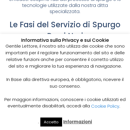
tecnologie utilizzate dalla nostra ditta
specializzata.
Le Fasi del Servizio di Spurgo
Pozzi Neri
Informativa sulla Privacy e sui Cookie
Attrezzature e Tecnologie Utilizzate per lo Spurgo
Gentile Lettore, il nostro sito utilizza dei cookie che sono
dei Pozzi Neri
importanti per il regolare funzionamento del sito e delle
Servizi Professionali di Pulizia Pozzi Neri con
relative funzioni anche per consentire il corretto utilizzo
Procedure Avanzate
del sito e migliorare la tua esperienza di navigazione.
Il servizio di spurgo dei pozzi neri è fondamentale
per garantire la pulizia degli impianti di scarico delle
In Base alla direttiva europea, è obbligatorio, ricevere il
acque reflue. Il processo di spurgo richiede
suo consenso.
procedure e attrezzature specifiche per garantire
una pulizia efficace e duratura.
Per maggiori informazioni, conoscere i cookie utilizzati ed
La prima fase del servizio di spurgo dei pozzi neri
eventualmente disabilitarli, accedi alla
Cookie Policy
.
prevede la rimozione del coperchio del pozzo nero
e la valutazione dello stato del pozzo e dei suoi
.
Informazioni
Accetto
sistemi di scarico. Questa fase è essenziale per
Il Mio
Prezzi
Home
Cerca
Account
Spurgo
determinare l’entità del lavoro da svolgere e le