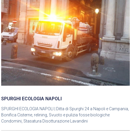
SPURGHI ECOLOGIA NAPOLI
SPURGHI ECOLOGIA NAPOLI | Ditta di Spurghi 24 a Napoli e Campania,
Bonifica Cisterne, relining, Svuoto e pulizia fosse biologiche
Condomini, Stasatura Disotturazione Lavandini