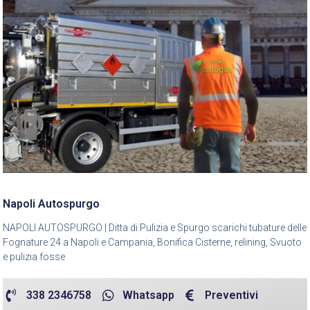
Napoli Autospurgo
NAPOLI AUTOSPURGO | Ditta di Pulizia e Spurgo scarichi tubature delle
Fognature 24 a Napoli e Campania, Bonifica Cisterne, relining, Svuoto
e pulizia fosse
338 2346758
Whatsapp
Preventivi