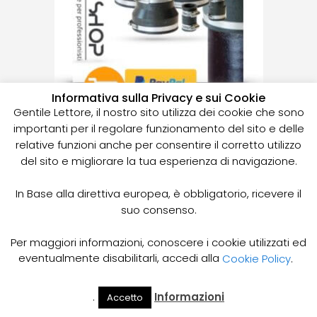
Informativa sulla Privacy e sui Cookie
Gentile Lettore, il nostro sito utilizza dei cookie che sono
Giunti per il risanamento tubi delle fognature, flessibili,
importanti per il regolare funzionamento del sito e delle
Ricerca Perdite Piemonte
plastica, gomma
relative funzioni anche per consentire il corretto utilizzo
del sito e migliorare la tua esperienza di navigazione.
In Base alla direttiva europea, è obbligatorio, ricevere il
suo consenso.
Per maggiori informazioni, conoscere i cookie utilizzati ed
eventualmente disabilitarli, accedi alla
Cookie Policy
.
.
Informazioni
Accetto
Il Mio
Prezzi
Vendita Nuovo, Usato
Home
Cerca
Account
Spurgo