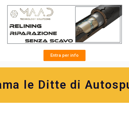
Entra per info
ama le Ditte di Autosp