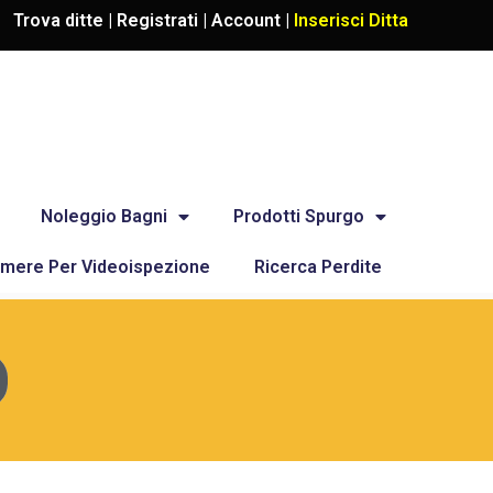
Trova ditte |
Registrati
|
Account
|
Inserisci Ditta
Noleggio Bagni
Prodotti Spurgo
mere Per Videoispezione
Ricerca Perdite