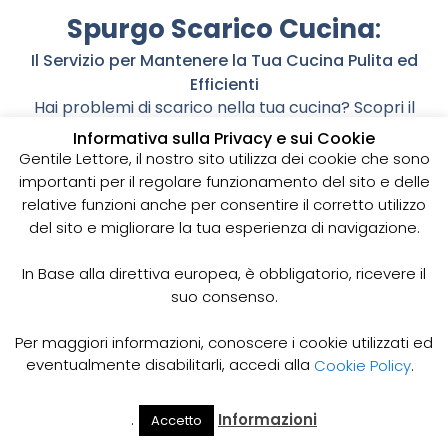
Spurgo Scarico Cucina
:
Il Servizio per Mantenere la Tua Cucina Pulita ed
Efficienti
Hai problemi di scarico nella tua cucina? Scopri il
nostro servizio di spurgo scarico cucina per
Informativa sulla Privacy e sui Cookie
risolvere in modo rapido e professionale ogni
Gentile Lettore, il nostro sito utilizza dei cookie che sono
problema di ostruzione. Leggi il nostro articolo per
importanti per il regolare funzionamento del sito e delle
saperne di più.
relative funzioni anche per consentire il corretto utilizzo
del sito e migliorare la tua esperienza di navigazione.
Lo scarico della cucina è un elemento
fondamentale per la pulizia e l’efficienza
dell’ambiente. Quando si verificano problemi di
In Base alla direttiva europea, è obbligatorio, ricevere il
scarico, come ostruzioni e rallentamenti, la cucina
suo consenso.
diventa subito un ambiente sgradevole e poco
funzionale. Per risolvere questi problemi è
Per maggiori informazioni, conoscere i cookie utilizzati ed
necessario affidarsi a un servizio professionale di
eventualmente disabilitarli, accedi alla
Cookie Policy
.
spurgo scarico cucina.
Come Funziona il Servizio di Spurgo Scarico
.
Informazioni
Accetto
Il Mio
Prezzi
Home
Cerca
Cucina?
Account
Spurgo