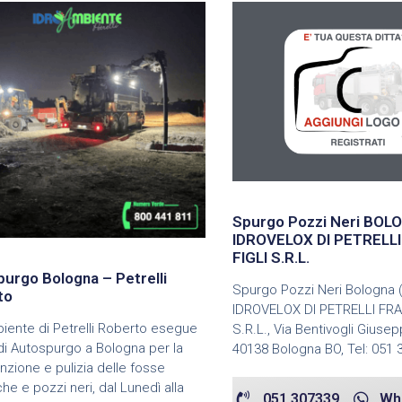
Spurgo Pozzi Neri BOL
IDROVELOX DI PETRELL
FIGLI S.R.L.
urgo Bologna – Petrelli
Spurgo Pozzi Neri Bologna 
to
IDROVELOX DI PETRELLI FRA
iente di Petrelli Roberto esegue
S.R.L., Via Bentivogli Giuse
 di Autospurgo a Bologna per la
40138 Bologna BO, Tel: 051 3
zione e pulizia delle fosse
che e pozzi neri, dal Lunedì alla
051 307339
Wh