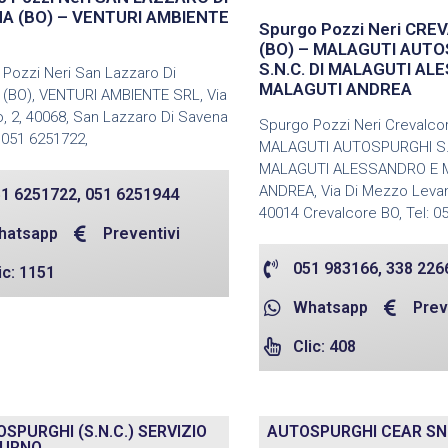
A (BO) – VENTURI AMBIENTE
Spurgo Pozzi Neri CRE
(BO) – MALAGUTI AUT
S.N.C. DI MALAGUTI A
Pozzi Neri San Lazzaro Di
MALAGUTI ANDREA
 (BO), VENTURI AMBIENTE SRL, Via
o, 2, 40068, San Lazzaro Di Savena
Spurgo Pozzi Neri Crevalcor
: 051 6251722,
MALAGUTI AUTOSPURGHI S.N
MALAGUTI ALESSANDRO E 
ANDREA, Via Di Mezzo Levan
1 6251722, 051 6251944
40014 Crevalcore BO, Tel: 0
hatsapp
Preventivi
051 983166, 338 226
ic: 1151
Whatsapp
Prev
Clic: 408
SPURGHI (S.N.C.) SERVIZIO
AUTOSPURGHI CEAR S
URNO