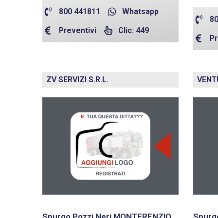
800 441811
Whatsapp
80
Preventivi
Clic: 449
Pr
ZV SERVIZI S.R.L.
VENT
Spurgo Pozzi Neri MONTERENZIO
Spurg