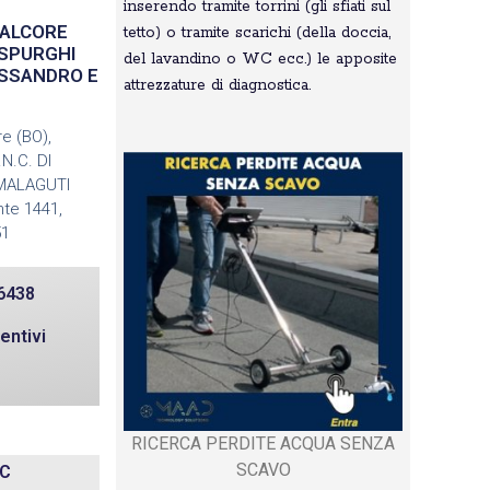
inserendo tramite torrini (gli sfiati sul
VALCORE
tetto) o tramite scarichi (della doccia,
OSPURGHI
del lavandino o WC ecc.) le apposite
LESSANDRO E
attrezzature di diagnostica.
e (BO),
.C. DI
MALAGUTI
te 1441,
51
6438
entivi
RICERCA PERDITE ACQUA SENZA
SCAVO
NC