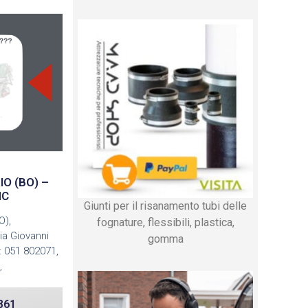
IO (BO) –
NC
Giunti per il risanamento tubi delle
O),
fognature, flessibili, plastica,
a Giovanni
gomma
l: 051 802071,
,
861