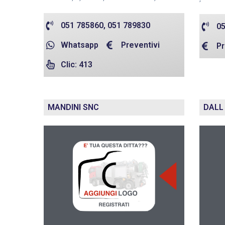
051 785860, 051 789830
05
Whatsapp
Preventivi
Pr
Clic: 413
MANDINI SNC
DALL 