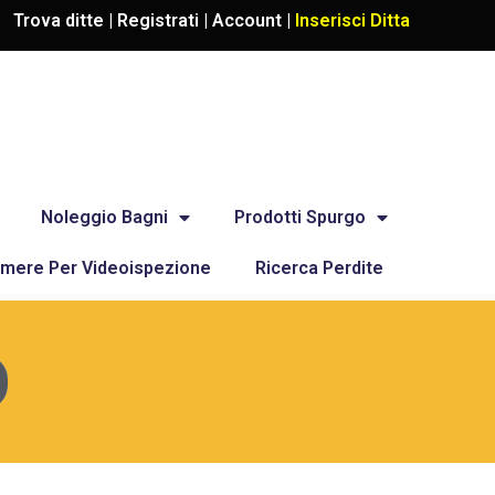
Trova ditte |
Registrati
|
Account
|
Inserisci Ditta
Noleggio Bagni
Prodotti Spurgo
mere Per Videoispezione
Ricerca Perdite