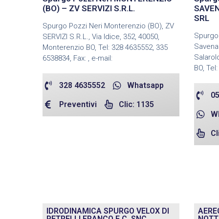
(BO) – ZV SERVIZI S.R.L.
SAVEN
SRL
Spurgo Pozzi Neri Monterenzio (BO), ZV
Spurgo 
SERVIZI S.R.L., Via Idice, 352, 40050,
Savena
Monterenzio BO, Tel: 328 4635552, 335
Salarol
6538834, Fax: , e-mail:
BO, Tel
328 4635552
Whatsapp
05
Preventivi
Clic: 1135
W
Cl
IDRODINAMICA SPURGO VELOX DI
AEREO
PETRELLI FRANCO E C. SNC
NOTT