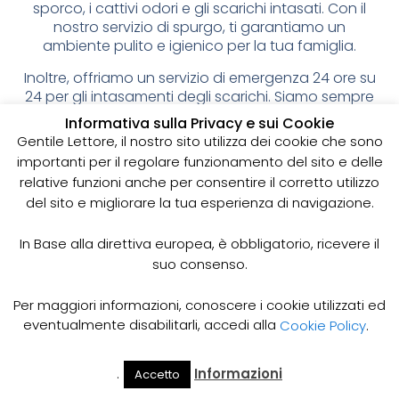
sporco, i cattivi odori e gli scarichi intasati. Con il
nostro servizio di spurgo, ti garantiamo un
ambiente pulito e igienico per la tua famiglia.
Inoltre, offriamo un servizio di emergenza 24 ore su
24 per gli intasamenti degli scarichi. Siamo sempre
pronti ad intervenire per risolvere qualsiasi
Informativa sulla Privacy e sui Cookie
problema.
Gentile Lettore, il nostro sito utilizza dei cookie che sono
importanti per il regolare funzionamento del sito e delle
Servizi di Pulizia degli Scarichi Domestici a Prezzi
Competitivi
relative funzioni anche per consentire il corretto utilizzo
Contattaci oggi stesso per avere maggiori
del sito e migliorare la tua esperienza di navigazione.
informazioni sui nostri servizi di pulizia degli scarichi
domestici. Siamo la soluzione ideale per garantirti
In Base alla direttiva europea, è obbligatorio, ricevere il
un ambiente pulito e sicuro per la tua famiglia.
suo consenso.
Fasi dello Spurgo Scarichi dei
Per maggiori informazioni, conoscere i cookie utilizzati ed
Pozzi Neri – Procedure e
eventualmente disabilitarli, accedi alla
Cookie Policy
.
Attrezzature Utilizzate
.
Informazioni
Accetto
Il Mio
Prezzi
Home
Cerca
Account
Spurgo
Il servizio di spurgo dei pozzi neri richiede procedure