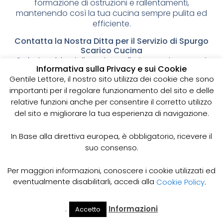
formazione di ostruzioni e rallentamenti,
mantenendo così la tua cucina sempre pulita ed
efficiente.
Contatta la Nostra Ditta per il Servizio di Spurgo
Scarico Cucina
Se hai problemi di scarico nella tua cucina o vuoi
Informativa sulla Privacy e sui Cookie
prevenire la formazione di ostruzioni e
Gentile Lettore, il nostro sito utilizza dei cookie che sono
rallentamenti, contatta la nostra ditta per
importanti per il regolare funzionamento del sito e delle
richiedere il servizio di spurgo scarico cucina. Siamo
relative funzioni anche per consentire il corretto utilizzo
a tua disposizione per fornirti una consulenza
gratuita e un preventivo personalizzato,
del sito e migliorare la tua esperienza di navigazione.
garantendo un intervento rapido e professionale
per mantenere la tua cucina sempre pulita ed
In Base alla direttiva europea, è obbligatorio, ricevere il
efficiente.
suo consenso.
Pronto Intervento Spurgo 24
Per maggiori informazioni, conoscere i cookie utilizzati ed
eventualmente disabilitarli, accedi alla
Cookie Policy
.
Ore 24h
Il Servizio Rapido e Disponibile Sempre per Te
.
Informazioni
Accetto
Il Mio
Prezzi
Hai bisogno di un pronto intervento spurgo in
Home
Cerca
Account
Spurgo