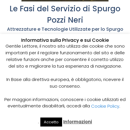
Le Fasi del Servizio di Spurgo
Pozzi Neri
Attrezzature e Tecnologie Utilizzate per lo Spurgo
dei Pozzi Neri
Informativa sulla Privacy e sui Cookie
Servizi Professionali di Pulizia Pozzi Neri con
Gentile Lettore, il nostro sito utilizza dei cookie che sono
Procedure Avanzate
importanti per il regolare funzionamento del sito e delle
Chiama Autospurgo
relative funzioni anche per consentire il corretto utilizzo
del sito e migliorare la tua esperienza di navigazione.
Quando la fossa biologica è colma di rifiuti organici e
delle acque sporche,
In Base alla direttiva europea, è obbligatorio, ricevere il
Quando pioggia e acqua allagano casa, cantina, e
suo consenso.
garage,
Chiama se è da aspirare fango da cantieri edili o da
Per maggiori informazioni, conoscere i cookie utilizzati ed
strade invase.
Chiama Autospurgo Quando la tubazione della rete
eventualmente disabilitarli, accedi alla
Cookie Policy
.
fognaria è otturata.
Per riparare le condotte e tubazioni sotto pavimento.
.
Informazioni
Accetto
Il Mio
Prezzi
Vedi anche
Autospurgo city
Home
Cerca
Account
Spurgo