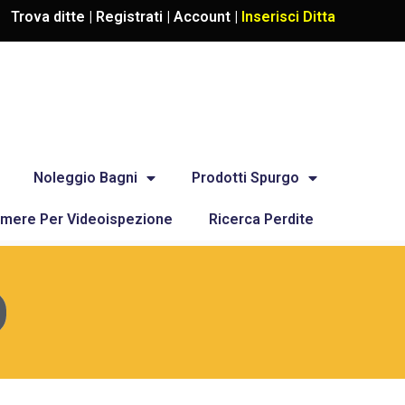
Trova ditte |
Registrati
|
Account
|
Inserisci Ditta
Noleggio Bagni
Prodotti Spurgo
mere Per Videoispezione
Ricerca Perdite