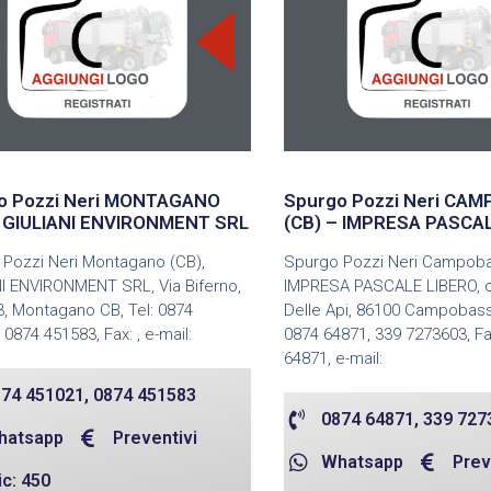
o Pozzi Neri MONTAGANO
Spurgo Pozzi Neri CA
– GIULIANI ENVIRONMENT SRL
(CB) – IMPRESA PASCA
Pozzi Neri Montagano (CB),
Spurgo Pozzi Neri Campoba
I ENVIRONMENT SRL, Via Biferno,
IMPRESA PASCALE LIBERO, ct
3, Montagano CB, Tel: 0874
Delle Api, 86100 Campobass
 0874 451583, Fax: , e-mail:
0874 64871, 339 7273603, Fa
64871, e-mail:
74 451021, 0874 451583
0874 64871, 339 727
hatsapp
Preventivi
Whatsapp
Prev
ic: 450