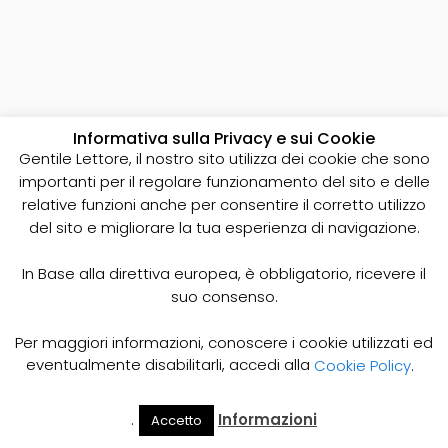
Informativa sulla Privacy e sui Cookie
Gentile Lettore, il nostro sito utilizza dei cookie che sono
importanti per il regolare funzionamento del sito e delle
relative funzioni anche per consentire il corretto utilizzo
del sito e migliorare la tua esperienza di navigazione.
In Base alla direttiva europea, è obbligatorio, ricevere il
suo consenso.
Per maggiori informazioni, conoscere i cookie utilizzati ed
eventualmente disabilitarli, accedi alla
Cookie Policy
.
.
Informazioni
Accetto
Il Mio
Prezzi
RIPARAZIONE TUBAZIONE
Home
Cerca
Account
Spurgo