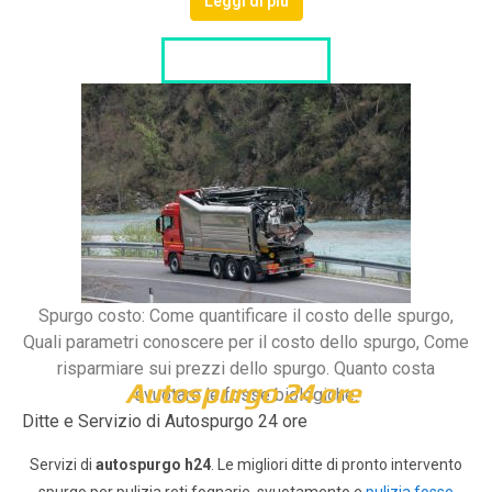
Leggi di più
LISTA DITTE
Spurgo costo: Come quantificare il costo delle spurgo,
Quali parametri conoscere per il costo dello spurgo, Come
risparmiare sui prezzi dello spurgo. Quanto costa
Autospurgo 24 ore
svuotare le fosse biologiche.
Ditte e Servizio di Autospurgo 24 ore
Servizi di
autospurgo h24
. Le migliori ditte di pronto intervento
spurgo per pulizia reti fognarie, svuotamento e
pulizia fosse