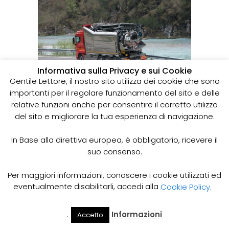
Informativa sulla Privacy e sui Cookie
Gentile Lettore, il nostro sito utilizza dei cookie che sono
Spurgo costo: Come quantificare il costo delle spurgo,
importanti per il regolare funzionamento del sito e delle
Quali parametri conoscere per il costo dello spurgo, Come
relative funzioni anche per consentire il corretto utilizzo
risparmiare sui prezzi dello spurgo. Quanto costa
del sito e migliorare la tua esperienza di navigazione.
svuotare le fosse biologiche.
In Base alla direttiva europea, è obbligatorio, ricevere il
suo consenso.
Per maggiori informazioni, conoscere i cookie utilizzati ed
eventualmente disabilitarli, accedi alla
Cookie Policy
.
.
Informazioni
Accetto
Il Mio
Prezzi
Home
Cerca
Account
Spurgo