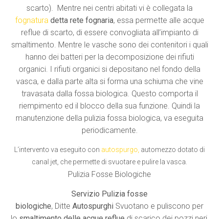
scarto). Mentre nei centri abitati vi è collegata la
fognatura
detta
rete fognaria
, essa permette alle acque
reflue di scarto, di essere convogliata all’impianto di
smaltimento. Mentre le vasche sono dei contenitori i quali
hanno dei batteri per la decomposizione dei rifiuti
organici. I rifiuti organici si depositano nel fondo della
vasca, e dalla parte alta si forma una schiuma che vine
travasata dalla fossa biologica. Questo comporta il
riempimento ed il blocco della sua funzione. Quindi la
manutenzione della pulizia fossa biologica, va eseguita
periodicamente.
L’intervento va eseguito con
autospurgo
,
automezzo dotato di
canal jet, che permette di svuotare e pulire la vasca.
Pulizia Fosse Biologiche
Servizio Pulizia fosse
biologiche
, Ditte
Autospurghi
Svuotano e puliscono per
lo
smaltimento delle acque reflue
di scarico dei pozzi neri,