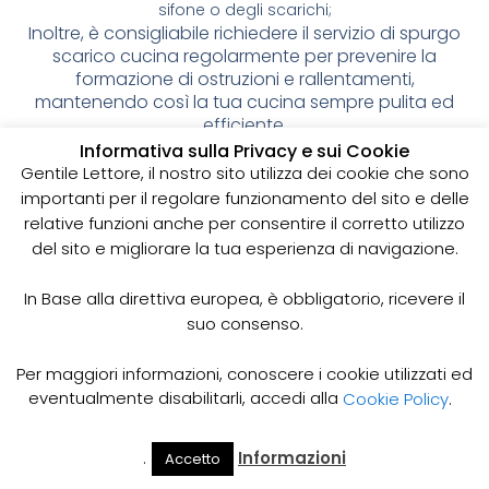
sifone o degli scarichi;
Inoltre, è consigliabile richiedere il servizio di spurgo
scarico cucina regolarmente per prevenire la
formazione di ostruzioni e rallentamenti,
mantenendo così la tua cucina sempre pulita ed
efficiente.
Informativa sulla Privacy e sui Cookie
Contatta la Nostra Ditta per il Servizio di Spurgo
Gentile Lettore, il nostro sito utilizza dei cookie che sono
Scarico Cucina
importanti per il regolare funzionamento del sito e delle
Se hai problemi di scarico nella tua cucina o vuoi
relative funzioni anche per consentire il corretto utilizzo
prevenire la formazione di ostruzioni e
del sito e migliorare la tua esperienza di navigazione.
rallentamenti, contatta la nostra ditta per
richiedere il servizio di spurgo scarico cucina. Siamo
a tua disposizione per fornirti una consulenza
In Base alla direttiva europea, è obbligatorio, ricevere il
gratuita e un preventivo personalizzato,
suo consenso.
garantendo un intervento rapido e professionale
per mantenere la tua cucina sempre pulita ed
Per maggiori informazioni, conoscere i cookie utilizzati ed
efficiente.
eventualmente disabilitarli, accedi alla
Cookie Policy
.
Pronto Intervento Spurgo 24
.
Informazioni
Accetto
Il Mio
Prezzi
Home
Cerca
Ore 24h
Account
Spurgo