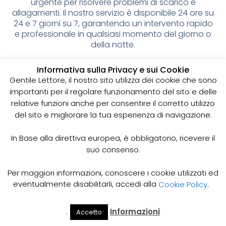
urgente per risolvere problemi di scarico e
allagamenti. Il nostro servizio è disponibile 24 ore su
24 e 7 giorni su 7, garantendo un intervento rapido
e professionale in qualsiasi momento del giorno o
della notte.
Come Funziona il Servizio di Pronto Intervento
Informativa sulla Privacy e sui Cookie
Spurgo 24 Ore 24h?
Gentile Lettore, il nostro sito utilizza dei cookie che sono
Il nostro servizio di pronto intervento spurgo 24 ore
importanti per il regolare funzionamento del sito e delle
24h prevede l’utilizzo di attrezzature e tecniche
relative funzioni anche per consentire il corretto utilizzo
specifiche per rimuovere gli ostacoli presenti nelle
del sito e migliorare la tua esperienza di navigazione.
tubature e risolvere ogni problema di scarico o
allagamento. Il nostro personale specializzato,
In Base alla direttiva europea, è obbligatorio, ricevere il
dotato di esperienza e competenza, sarà pronto
suo consenso.
ad intervenire in tempi rapidi e con la massima
professionalità per risolvere il problema.
Per maggiori informazioni, conoscere i cookie utilizzati ed
Quando Richiedere il Servizio di Pronto Intervento
eventualmente disabilitarli, accedi alla
Cookie Policy
.
Spurgo 24 Ore 24h?
Il servizio di pronto intervento spurgo 24 ore 24h è
.
Informazioni
Accetto
particolarmente indicato in caso di:
Il Mio
Prezzi
Home
Cerca
Account
Spurgo