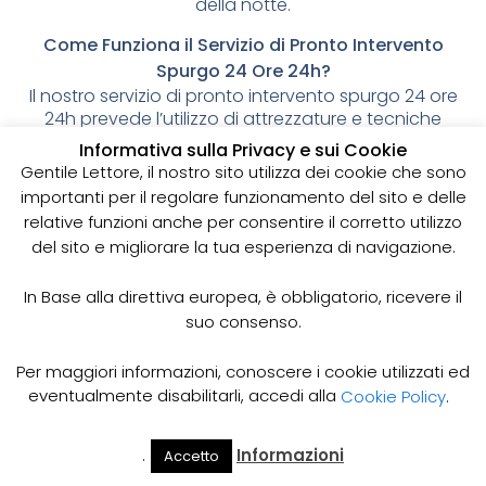
della notte.
Come Funziona il Servizio di Pronto Intervento
Spurgo 24 Ore 24h?
Il nostro servizio di pronto intervento spurgo 24 ore
24h prevede l’utilizzo di attrezzature e tecniche
specifiche per rimuovere gli ostacoli presenti nelle
Informativa sulla Privacy e sui Cookie
tubature e risolvere ogni problema di scarico o
Gentile Lettore, il nostro sito utilizza dei cookie che sono
allagamento. Il nostro personale specializzato,
importanti per il regolare funzionamento del sito e delle
dotato di esperienza e competenza, sarà pronto
relative funzioni anche per consentire il corretto utilizzo
ad intervenire in tempi rapidi e con la massima
del sito e migliorare la tua esperienza di navigazione.
professionalità per risolvere il problema.
Quando Richiedere il Servizio di Pronto Intervento
In Base alla direttiva europea, è obbligatorio, ricevere il
Spurgo 24 Ore 24h?
suo consenso.
Il servizio di pronto intervento spurgo 24 ore 24h è
particolarmente indicato in caso di:
Per maggiori informazioni, conoscere i cookie utilizzati ed
eventualmente disabilitarli, accedi alla
Cookie Policy
.
Ostruzioni o rallentamenti gravi nelle tubature che
causano allagamenti o rischi di danni alle strutture;
Emergenze in cui è necessario intervenire
.
Informazioni
Accetto
Il Mio
Prezzi
Home
Cerca
Account
Spurgo
immediatamente, come ad esempio in caso di