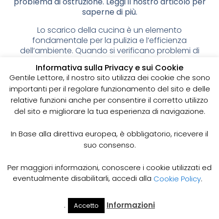
problema di ostruzione. Leggi il nostro articolo per
saperne di più.
Lo scarico della cucina è un elemento
fondamentale per la pulizia e l’efficienza
dell’ambiente. Quando si verificano problemi di
scarico, come ostruzioni e rallentamenti, la cucina
Informativa sulla Privacy e sui Cookie
diventa subito un ambiente sgradevole e poco
Gentile Lettore, il nostro sito utilizza dei cookie che sono
funzionale. Per risolvere questi problemi è
importanti per il regolare funzionamento del sito e delle
necessario affidarsi a un servizio professionale di
relative funzioni anche per consentire il corretto utilizzo
spurgo scarico cucina.
del sito e migliorare la tua esperienza di navigazione.
Come Funziona il Servizio di Spurgo Scarico
Cucina?
In Base alla direttiva europea, è obbligatorio, ricevere il
Il servizio di spurgo scarico cucina prevede l’utilizzo
suo consenso.
di attrezzature e tecniche specifiche per rimuovere
gli ostacoli presenti nelle tubature e ripristinare il
Per maggiori informazioni, conoscere i cookie utilizzati ed
corretto flusso d’acqua. Il nostro personale
eventualmente disabilitarli, accedi alla
Cookie Policy
.
specializzato, dotato di esperienza e competenza,
interverrà con professionalità e rapidità per
risolvere il problema di scarico e mantenere la tua
.
Informazioni
Accetto
Il Mio
Prezzi
Home
Cerca
Account
Spurgo
cucina pulita ed efficiente.