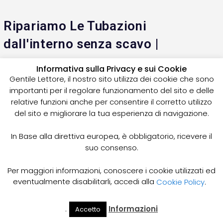
Ripariamo Le Tubazioni
dall'interno senza scavo |
Informativa sulla Privacy e sui Cookie
Oggi si può riparare internamente i condotti acqua pulita e
Gentile Lettore, il nostro sito utilizza dei cookie che sono
acqua delle fogne. Canali di scolo e sottostradali, sono
importanti per il regolare funzionamento del sito e delle
soggetti a frequenti problemi di perforazioni da Radici; rotture
relative funzioni anche per consentire il corretto utilizzo
per smottamenti terreno; Tutto questo si necessita di
del sito e migliorare la tua esperienza di navigazione.
Risanamento, Riabilitazione, Rifoderatura, Ribasatura della
stessa tubazione interessata.
In Base alla direttiva europea, è obbligatorio, ricevere il
suo consenso.
Ditte Relining, Riparazione Tubazioni dall’interno,
Spurghi Vicino a Me
Per maggiori informazioni, conoscere i cookie utilizzati ed
eventualmente disabilitarli, accedi alla
Cookie Policy
.
.
Informazioni
Accetto
Il Mio
Prezzi
Home
Cerca
Account
Spurgo