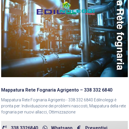
Mappatura Rete Fognaria Agrigento – 338 332 6840
Mappatura Rete Fognaria Agrigento - 338 332 6840 Edilnoleggi è
pronta per: Individuazione dei problemi nascosti, Mappatura della rete
fognaria per nuovi allacci, Ottimizzazione
338 3326840
Whatsapp
Preventivi