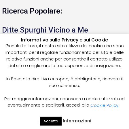
Ricerca Popolare:
Ditte Spurghi Vicino a Me
Informativa sulla Privacy e sui Cookie
Tecnospurghi Livorno
Gentile Lettore, il nostro sito utilizza dei cookie che sono
importanti per il regolare funzionamento del sito e delle
relative funzioni anche per consentire il corretto utilizzo
COME QUANTIFICARE IL COSTO DELLO SPURGO POZZI
del sito e migliorare la tua esperienza di navigazione.
NERI
In Base alla direttiva europea, è obbligatorio, ricevere il
Read More »
suo consenso.
Ripariamo Le Tubazioni
Per maggiori informazioni, conoscere i cookie utilizzati ed
eventualmente disabilitarli, accedi alla
Cookie Policy
.
dall'interno senza scavo |
.
Informazioni
Accetto
Il Mio
Prezzi
Home
Cerca
Oggi si può riparare internamente i condotti acqua pulita e
Account
Spurgo