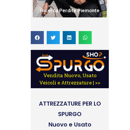
Ricerca Perdite Piemonte
Vendita Nuovo, Usato
Veicoli e Attrezzature | >>
ATTREZZATURE
PER LO
SPURGO
Nuovo e Usato