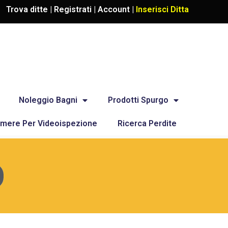
Trova ditte |
Registrati
|
Account
|
Inserisci Ditta
Noleggio Bagni
Prodotti Spurgo
mere Per Videoispezione
Ricerca Perdite