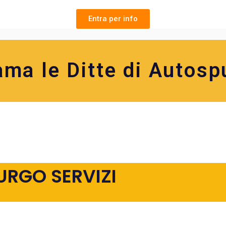
Entra per info
ama le Ditte di Autosp
URGO SERVIZI