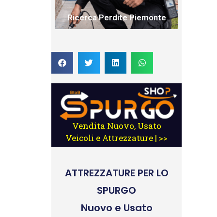
Ricerca Perdite Piemonte
Vendita Nuovo, Usato
Veicoli e Attrezzature | >>
ATTREZZATURE
PER LO
SPURGO
Nuovo e Usato