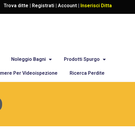
Trova ditte |
Registrati
|
Account
|
Inserisci Ditta
Noleggio Bagni
Prodotti Spurgo
mere Per Videoispezione
Ricerca Perdite