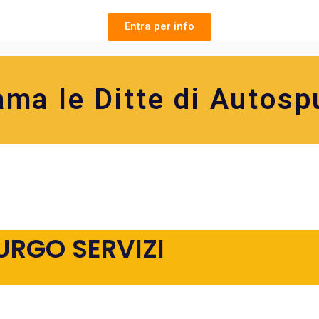
Entra per info
ama le Ditte di Autosp
URGO SERVIZI