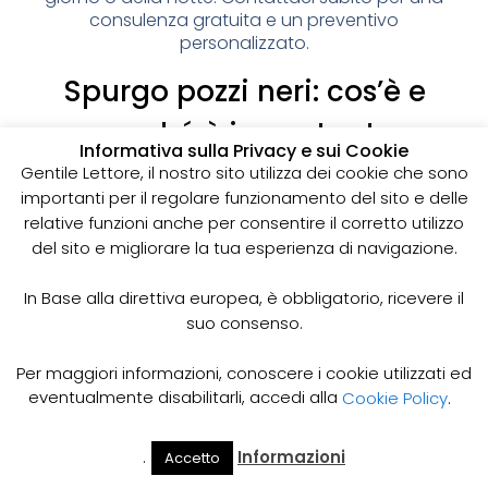
consulenza gratuita e un preventivo
personalizzato.
Spurgo pozzi neri: cos’è e
perché è importante
Informativa sulla Privacy e sui Cookie
I pozzi neri sono delle strutture sotterranee utilizzate
Gentile Lettore, il nostro sito utilizza dei cookie che sono
per la raccolta delle acque reflue domestiche,
importanti per il regolare funzionamento del sito e delle
soprattutto in zone dove non è disponibile un
relative funzioni anche per consentire il corretto utilizzo
sistema di smaltimento delle acque fognarie. Lo
del sito e migliorare la tua esperienza di navigazione.
spurgo dei pozzi neri è un’operazione essenziale
per garantire il corretto funzionamento del sistema
In Base alla direttiva europea, è obbligatorio, ricevere il
e prevenire il rischio di allagamenti, cattivi odori e
suo consenso.
infezioni.
Come funziona lo spurgo dei pozzi neri
Per maggiori informazioni, conoscere i cookie utilizzati ed
Lo spurgo dei pozzi neri viene effettuato mediante
eventualmente disabilitarli, accedi alla
Cookie Policy
.
l’utilizzo di apposite pompe e attrezzature
specifiche, in grado di aspirare e rimuovere le
.
Informazioni
Accetto
acque reflue e i sedimenti accumulati all’interno del
Il Mio
Prezzi
Home
Cerca
Account
Spurgo
pozzo. Il materiale estratto viene poi trasportato in