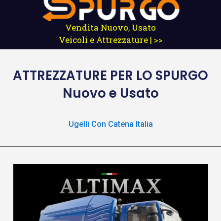
Vendita Nuovo, Usato
Veicoli e Attrezzature | >>
ATTREZZATURE
PER LO SPURGO
Nuovo e Usato
Ugelli Con Catena Italia