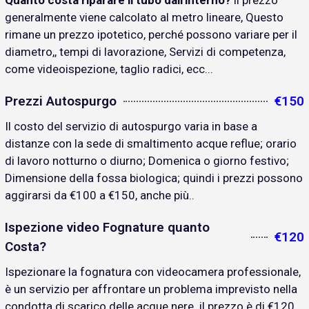
Quanto costa riparare il tubo dall'interno?
il prezzo
generalmente viene calcolato al metro lineare, Questo
rimane un prezzo ipotetico, perché possono variare per il
diametro,, tempi di lavorazione, Servizi di competenza,
come videoispezione, taglio radici, ecc...
Prezzi Autospurgo
€150
Il costo del servizio di autospurgo varia in base a
distanze con la sede di smaltimento acque reflue; orario
di lavoro notturno o diurno; Domenica o giorno festivo;
Dimensione della fossa biologica; quindi i prezzi possono
aggirarsi da €100 a €150, anche più..
Ispezione video Fognature quanto
€120
Costa?
Ispezionare la fognatura con videocamera professionale,
è un servizio per affrontare un problema imprevisto nella
condotta di scarico delle acque nere. il prezzo è di €120..