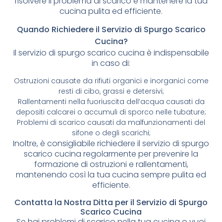
risolvere il problema di scarico e mantenere la tua
cucina pulita ed efficiente.
Quando Richiedere il Servizio di Spurgo Scarico
Cucina?
Il servizio di spurgo scarico cucina è indispensabile
in caso di:
Ostruzioni causate da rifiuti organici e inorganici come
resti di cibo, grassi e detersivi;
Rallentamenti nella fuoriuscita dell’acqua causati da
depositi calcarei o accumuli di sporco nelle tubature;
Problemi di scarico causati da malfunzionamenti del
sifone o degli scarichi;
Inoltre, è consigliabile richiedere il servizio di spurgo
scarico cucina regolarmente per prevenire la
formazione di ostruzioni e rallentamenti,
mantenendo così la tua cucina sempre pulita ed
efficiente.
Contatta la Nostra Ditta per il Servizio di Spurgo
Scarico Cucina
Se hai problemi di scarico nella tua cucina o vuoi