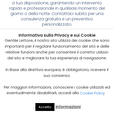
a tua disposizione, garantendo un intervento
rapido e professionale in qualsiasi momento del
giorno o della notte. Contattaci subito per una
consulenza gratuita e un preventivo
personalizzato.
Spurgo pozzi neri: cos’è e
Informativa sulla Privacy e sui Cookie
Gentile Lettore, il nostro sito utilizza dei cookie che sono
perché è importante
importanti per il regolare funzionamento del sito e delle
relative funzioni anche per consentire il corretto utilizzo
I pozzi neri sono delle strutture sotterranee utilizzate
del sito e migliorare la tua esperienza di navigazione.
per la raccolta delle acque reflue domestiche,
soprattutto in zone dove non è disponibile un
sistema di smaltimento delle acque fognarie. Lo
In Base alla direttiva europea, è obbligatorio, ricevere il
spurgo dei pozzi neri è un’operazione essenziale
suo consenso.
per garantire il corretto funzionamento del sistema
e prevenire il rischio di allagamenti, cattivi odori e
Per maggiori informazioni, conoscere i cookie utilizzati ed
infezioni.
eventualmente disabilitarli, accedi alla
Cookie Policy
.
Come funziona lo spurgo dei pozzi neri
Lo spurgo dei pozzi neri viene effettuato mediante
.
Informazioni
Accetto
Il Mio
Prezzi
Home
Cerca
l’utilizzo di apposite pompe e attrezzature
Account
Spurgo