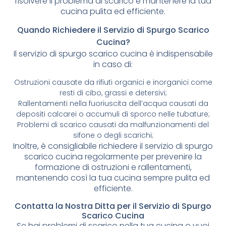
risolvere il problema di scarico e mantenere la tua
cucina pulita ed efficiente.
Quando Richiedere il Servizio di Spurgo Scarico
Cucina?
Il servizio di spurgo scarico cucina è indispensabile
in caso di:
Ostruzioni causate da rifiuti organici e inorganici come
resti di cibo, grassi e detersivi;
Rallentamenti nella fuoriuscita dell’acqua causati da
depositi calcarei o accumuli di sporco nelle tubature;
Problemi di scarico causati da malfunzionamenti del
sifone o degli scarichi;
Inoltre, è consigliabile richiedere il servizio di spurgo
scarico cucina regolarmente per prevenire la
formazione di ostruzioni e rallentamenti,
mantenendo così la tua cucina sempre pulita ed
efficiente.
Contatta la Nostra Ditta per il Servizio di Spurgo
Scarico Cucina
Se hai problemi di scarico nella tua cucina o vuoi