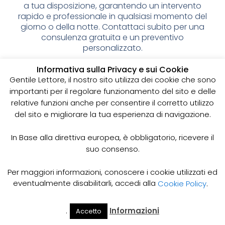
a tua disposizione, garantendo un intervento
rapido e professionale in qualsiasi momento del
giorno o della notte. Contattaci subito per una
consulenza gratuita e un preventivo
personalizzato.
Spurgo pozzi neri: cos’è e
Informativa sulla Privacy e sui Cookie
Gentile Lettore, il nostro sito utilizza dei cookie che sono
perché è importante
importanti per il regolare funzionamento del sito e delle
relative funzioni anche per consentire il corretto utilizzo
I pozzi neri sono delle strutture sotterranee utilizzate
del sito e migliorare la tua esperienza di navigazione.
per la raccolta delle acque reflue domestiche,
soprattutto in zone dove non è disponibile un
sistema di smaltimento delle acque fognarie. Lo
In Base alla direttiva europea, è obbligatorio, ricevere il
spurgo dei pozzi neri è un’operazione essenziale
suo consenso.
per garantire il corretto funzionamento del sistema
e prevenire il rischio di allagamenti, cattivi odori e
Per maggiori informazioni, conoscere i cookie utilizzati ed
infezioni.
eventualmente disabilitarli, accedi alla
Cookie Policy
.
Come funziona lo spurgo dei pozzi neri
Lo spurgo dei pozzi neri viene effettuato mediante
.
Informazioni
Accetto
Il Mio
Prezzi
Home
Cerca
l’utilizzo di apposite pompe e attrezzature
Account
Spurgo