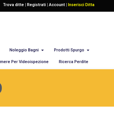
Trova ditte |
Registrati
|
Account
|
Inserisci Ditta
Noleggio Bagni
Prodotti Spurgo
mere Per Videoispezione
Ricerca Perdite