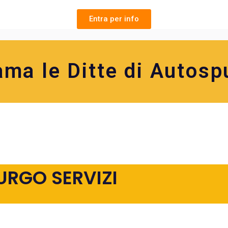
Entra per info
ama le Ditte di Autosp
URGO SERVIZI