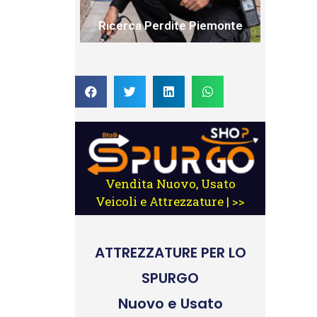
Ricerca Perdite Piemonte
Vendita Nuovo, Usato
Veicoli e Attrezzature | >>
ATTREZZATURE
PER LO
SPURGO
Nuovo e Usato