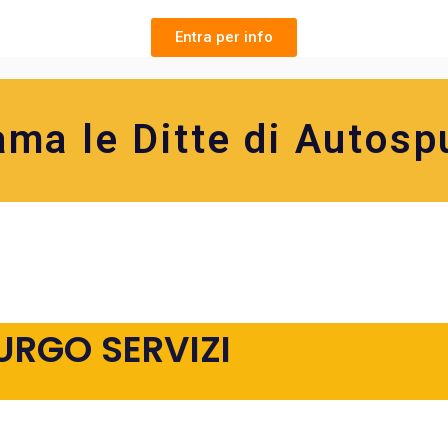
Entra per info
ama le Ditte di Autosp
URGO SERVIZI