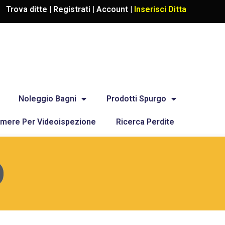
Trova ditte |
Registrati
|
Account
|
Inserisci Ditta
Noleggio Bagni
Prodotti Spurgo
mere Per Videoispezione
Ricerca Perdite