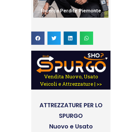
Ricerca Perdite Piemonte
Vendita Nuovo, Usato
Veicoli e Attrezzature | >>
ATTREZZATURE
PER LO
SPURGO
Nuovo e Usato