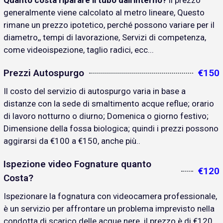
Quanto costa riparare il tubo dall'interno?
il prezzo
generalmente viene calcolato al metro lineare, Questo
rimane un prezzo ipotetico, perché possono variare per il
diametro,, tempi di lavorazione, Servizi di competenza,
come videoispezione, taglio radici, ecc...
Prezzi Autospurgo
€150
Il costo del servizio di autospurgo varia in base a
distanze con la sede di smaltimento acque reflue; orario
di lavoro notturno o diurno; Domenica o giorno festivo;
Dimensione della fossa biologica; quindi i prezzi possono
aggirarsi da €100 a €150, anche più..
Ispezione video Fognature quanto
€120
Costa?
Ispezionare la fognatura con videocamera professionale,
è un servizio per affrontare un problema imprevisto nella
condotta di scarico delle acque nere. il prezzo è di €120..