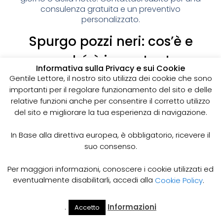
consulenza gratuita e un preventivo
personalizzato.
Spurgo pozzi neri: cos’è e
perché è importante
Informativa sulla Privacy e sui Cookie
I pozzi neri sono delle strutture sotterranee utilizzate
Gentile Lettore, il nostro sito utilizza dei cookie che sono
per la raccolta delle acque reflue domestiche,
importanti per il regolare funzionamento del sito e delle
soprattutto in zone dove non è disponibile un
relative funzioni anche per consentire il corretto utilizzo
sistema di smaltimento delle acque fognarie. Lo
del sito e migliorare la tua esperienza di navigazione.
spurgo dei pozzi neri è un’operazione essenziale
per garantire il corretto funzionamento del sistema
In Base alla direttiva europea, è obbligatorio, ricevere il
e prevenire il rischio di allagamenti, cattivi odori e
suo consenso.
infezioni.
Come funziona lo spurgo dei pozzi neri
Per maggiori informazioni, conoscere i cookie utilizzati ed
Lo spurgo dei pozzi neri viene effettuato mediante
eventualmente disabilitarli, accedi alla
Cookie Policy
.
l’utilizzo di apposite pompe e attrezzature
specifiche, in grado di aspirare e rimuovere le
.
Informazioni
Accetto
acque reflue e i sedimenti accumulati all’interno del
Il Mio
Prezzi
Home
Cerca
Account
Spurgo
pozzo. Il materiale estratto viene poi trasportato in