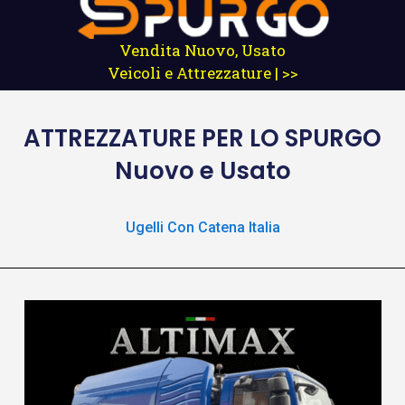
Vendita Nuovo, Usato
Veicoli e Attrezzature | >>
ATTREZZATURE
PER LO SPURGO
Nuovo e Usato
Ugelli Con Catena Italia