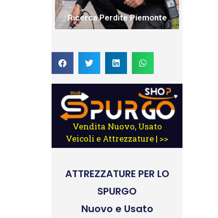
Ricerca Perdite Piemonte
Vendita Nuovo, Usato
Veicoli e Attrezzature | >>
ATTREZZATURE
PER LO
SPURGO
Nuovo e Usato