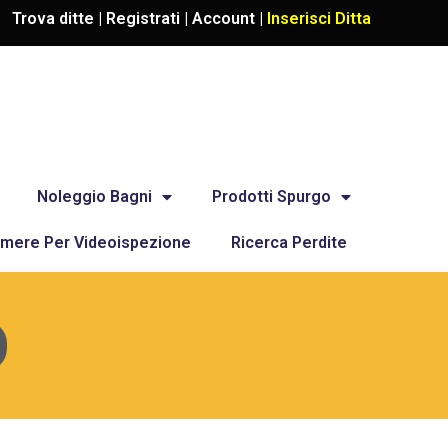
Trova ditte |
Registrati
|
Account
|
Inserisci Ditta
Noleggio Bagni
Prodotti Spurgo
mere Per Videoispezione
Ricerca Perdite