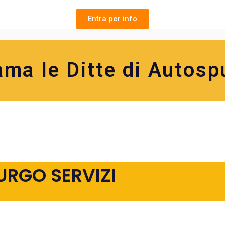
Entra per info
ama le Ditte di Autosp
URGO SERVIZI