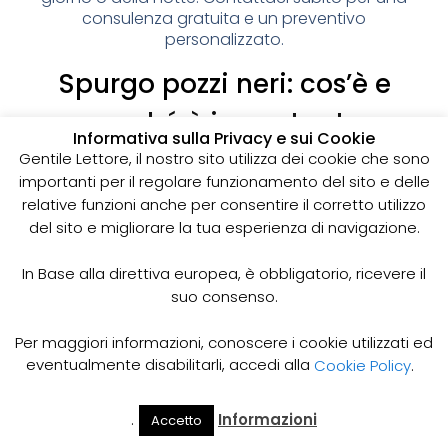
consulenza gratuita e un preventivo
personalizzato.
Spurgo pozzi neri: cos’è e
perché è importante
Informativa sulla Privacy e sui Cookie
I pozzi neri sono delle strutture sotterranee utilizzate
Gentile Lettore, il nostro sito utilizza dei cookie che sono
per la raccolta delle acque reflue domestiche,
importanti per il regolare funzionamento del sito e delle
soprattutto in zone dove non è disponibile un
relative funzioni anche per consentire il corretto utilizzo
sistema di smaltimento delle acque fognarie. Lo
del sito e migliorare la tua esperienza di navigazione.
spurgo dei pozzi neri è un’operazione essenziale
per garantire il corretto funzionamento del sistema
In Base alla direttiva europea, è obbligatorio, ricevere il
e prevenire il rischio di allagamenti, cattivi odori e
suo consenso.
infezioni.
Come funziona lo spurgo dei pozzi neri
Per maggiori informazioni, conoscere i cookie utilizzati ed
Lo spurgo dei pozzi neri viene effettuato mediante
eventualmente disabilitarli, accedi alla
Cookie Policy
.
l’utilizzo di apposite pompe e attrezzature
specifiche, in grado di aspirare e rimuovere le
.
Informazioni
Accetto
acque reflue e i sedimenti accumulati all’interno del
Il Mio
Prezzi
Home
Cerca
Account
Spurgo
pozzo. Il materiale estratto viene poi trasportato in