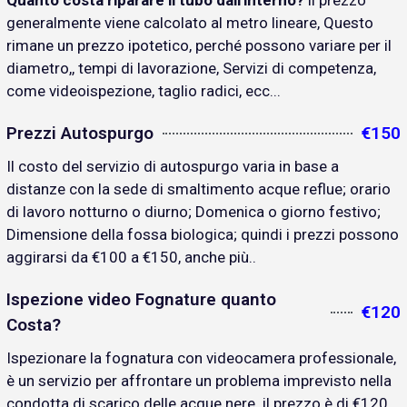
Quanto costa riparare il tubo dall'interno?
il prezzo
generalmente viene calcolato al metro lineare, Questo
rimane un prezzo ipotetico, perché possono variare per il
diametro,, tempi di lavorazione, Servizi di competenza,
come videoispezione, taglio radici, ecc...
Prezzi Autospurgo
€150
Il costo del servizio di autospurgo varia in base a
distanze con la sede di smaltimento acque reflue; orario
di lavoro notturno o diurno; Domenica o giorno festivo;
Dimensione della fossa biologica; quindi i prezzi possono
aggirarsi da €100 a €150, anche più..
Ispezione video Fognature quanto
€120
Costa?
Ispezionare la fognatura con videocamera professionale,
è un servizio per affrontare un problema imprevisto nella
condotta di scarico delle acque nere. il prezzo è di €120..