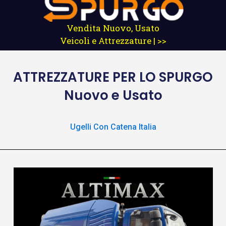
Vendita Nuovo, Usato
Veicoli e Attrezzature | >>
ATTREZZATURE
PER LO SPURGO
Nuovo e Usato
Ugelli Con Catena Italia