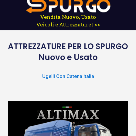
Vendita Nuovo, Usato
Veicoli e Attrezzature | >>
ATTREZZATURE
PER LO SPURGO
Nuovo e Usato
Ugelli Con Catena Italia