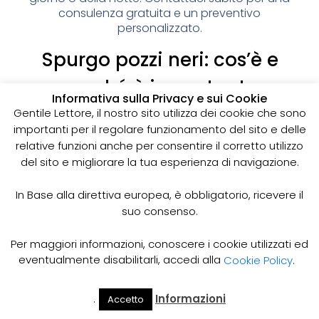
consulenza gratuita e un preventivo
personalizzato.
Spurgo pozzi neri: cos’è e
perché è importante
Informativa sulla Privacy e sui Cookie
I pozzi neri sono delle strutture sotterranee utilizzate
Gentile Lettore, il nostro sito utilizza dei cookie che sono
per la raccolta delle acque reflue domestiche,
importanti per il regolare funzionamento del sito e delle
soprattutto in zone dove non è disponibile un
relative funzioni anche per consentire il corretto utilizzo
sistema di smaltimento delle acque fognarie. Lo
del sito e migliorare la tua esperienza di navigazione.
spurgo dei pozzi neri è un’operazione essenziale
per garantire il corretto funzionamento del sistema
In Base alla direttiva europea, è obbligatorio, ricevere il
e prevenire il rischio di allagamenti, cattivi odori e
suo consenso.
infezioni.
Come funziona lo spurgo dei pozzi neri
Per maggiori informazioni, conoscere i cookie utilizzati ed
Lo spurgo dei pozzi neri viene effettuato mediante
eventualmente disabilitarli, accedi alla
Cookie Policy
.
l’utilizzo di apposite pompe e attrezzature
specifiche, in grado di aspirare e rimuovere le
.
Informazioni
Accetto
acque reflue e i sedimenti accumulati all’interno del
Il Mio
Prezzi
Home
Cerca
Account
Spurgo
pozzo. Il materiale estratto viene poi trasportato in