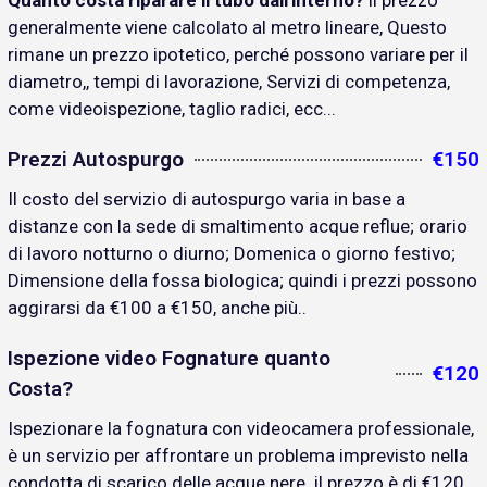
Quanto costa riparare il tubo dall'interno?
il prezzo
generalmente viene calcolato al metro lineare, Questo
rimane un prezzo ipotetico, perché possono variare per il
diametro,, tempi di lavorazione, Servizi di competenza,
come videoispezione, taglio radici, ecc...
Prezzi Autospurgo
€150
Il costo del servizio di autospurgo varia in base a
distanze con la sede di smaltimento acque reflue; orario
di lavoro notturno o diurno; Domenica o giorno festivo;
Dimensione della fossa biologica; quindi i prezzi possono
aggirarsi da €100 a €150, anche più..
Ispezione video Fognature quanto
€120
Costa?
Ispezionare la fognatura con videocamera professionale,
è un servizio per affrontare un problema imprevisto nella
condotta di scarico delle acque nere. il prezzo è di €120..