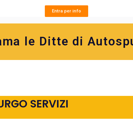
Entra per info
ama le Ditte di Autosp
URGO SERVIZI