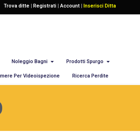
Trova ditte |
Registrati
|
Account
|
Inserisci Ditta
Noleggio Bagni
Prodotti Spurgo
mere Per Videoispezione
Ricerca Perdite