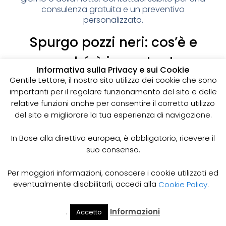
consulenza gratuita e un preventivo
personalizzato.
Spurgo pozzi neri: cos’è e
perché è importante
Informativa sulla Privacy e sui Cookie
I pozzi neri sono delle strutture sotterranee utilizzate
Gentile Lettore, il nostro sito utilizza dei cookie che sono
per la raccolta delle acque reflue domestiche,
importanti per il regolare funzionamento del sito e delle
soprattutto in zone dove non è disponibile un
relative funzioni anche per consentire il corretto utilizzo
sistema di smaltimento delle acque fognarie. Lo
del sito e migliorare la tua esperienza di navigazione.
spurgo dei pozzi neri è un’operazione essenziale
per garantire il corretto funzionamento del sistema
In Base alla direttiva europea, è obbligatorio, ricevere il
e prevenire il rischio di allagamenti, cattivi odori e
suo consenso.
infezioni.
Come funziona lo spurgo dei pozzi neri
Per maggiori informazioni, conoscere i cookie utilizzati ed
Lo spurgo dei pozzi neri viene effettuato mediante
eventualmente disabilitarli, accedi alla
Cookie Policy
.
l’utilizzo di apposite pompe e attrezzature
specifiche, in grado di aspirare e rimuovere le
.
Informazioni
Accetto
acque reflue e i sedimenti accumulati all’interno del
Il Mio
Prezzi
Home
Cerca
Account
Spurgo
pozzo. Il materiale estratto viene poi trasportato in