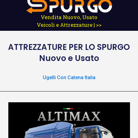
Vendita Nuovo, Usato
Veicoli e Attrezzature | >>
ATTREZZATURE
PER LO SPURGO
Nuovo e Usato
Ugelli Con Catena Italia