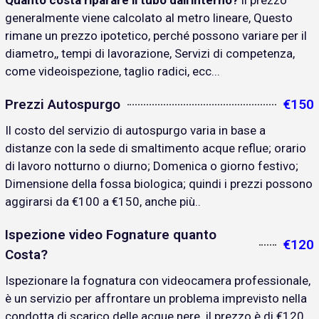
Quanto costa riparare il tubo dall'interno?
il prezzo
generalmente viene calcolato al metro lineare, Questo
rimane un prezzo ipotetico, perché possono variare per il
diametro,, tempi di lavorazione, Servizi di competenza,
come videoispezione, taglio radici, ecc...
Prezzi Autospurgo
€150
Il costo del servizio di autospurgo varia in base a
distanze con la sede di smaltimento acque reflue; orario
di lavoro notturno o diurno; Domenica o giorno festivo;
Dimensione della fossa biologica; quindi i prezzi possono
aggirarsi da €100 a €150, anche più..
Ispezione video Fognature quanto
€120
Costa?
Ispezionare la fognatura con videocamera professionale,
è un servizio per affrontare un problema imprevisto nella
condotta di scarico delle acque nere. il prezzo è di €120..