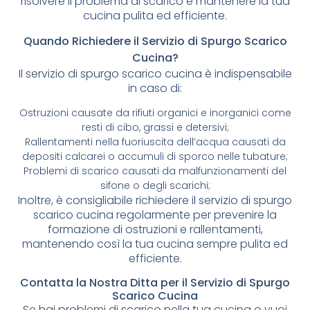
risolvere il problema di scarico e mantenere la tua
cucina pulita ed efficiente.
Quando Richiedere il Servizio di Spurgo Scarico
Cucina?
Il servizio di spurgo scarico cucina è indispensabile
in caso di:
Ostruzioni causate da rifiuti organici e inorganici come
resti di cibo, grassi e detersivi;
Rallentamenti nella fuoriuscita dell’acqua causati da
depositi calcarei o accumuli di sporco nelle tubature;
Problemi di scarico causati da malfunzionamenti del
sifone o degli scarichi;
Inoltre, è consigliabile richiedere il servizio di spurgo
scarico cucina regolarmente per prevenire la
formazione di ostruzioni e rallentamenti,
mantenendo così la tua cucina sempre pulita ed
efficiente.
Contatta la Nostra Ditta per il Servizio di Spurgo
Scarico Cucina
Se hai problemi di scarico nella tua cucina o vuoi