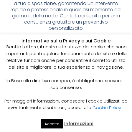
a tua disposizione, garantendo un intervento
rapido e professionale in qualsiasi momento del
giorno o della notte. Contattaci subito per una
consulenza gratuita e un preventivo
personalizzato.
Spurgo pozzi neri: cos’è e
Informativa sulla Privacy e sui Cookie
Gentile Lettore, il nostro sito utilizza dei cookie che sono
perché è importante
importanti per il regolare funzionamento del sito e delle
relative funzioni anche per consentire il corretto utilizzo
I pozzi neri sono delle strutture sotterranee utilizzate
del sito e migliorare la tua esperienza di navigazione.
per la raccolta delle acque reflue domestiche,
soprattutto in zone dove non è disponibile un
sistema di smaltimento delle acque fognarie. Lo
In Base alla direttiva europea, è obbligatorio, ricevere il
spurgo dei pozzi neri è un’operazione essenziale
suo consenso.
per garantire il corretto funzionamento del sistema
e prevenire il rischio di allagamenti, cattivi odori e
Per maggiori informazioni, conoscere i cookie utilizzati ed
infezioni.
eventualmente disabilitarli, accedi alla
Cookie Policy
.
Come funziona lo spurgo dei pozzi neri
Lo spurgo dei pozzi neri viene effettuato mediante
.
Informazioni
Accetto
Il Mio
Prezzi
Home
Cerca
l’utilizzo di apposite pompe e attrezzature
Account
Spurgo