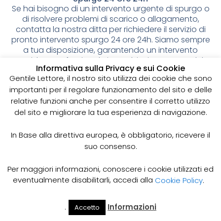
Se hai bisogno di un intervento urgente di spurgo o
di risolvere problemi di scarico o allagamento,
contatta la nostra ditta per richiedere il servizio di
pronto intervento spurgo 24 ore 24h. Siamo sempre
a tua disposizione, garantendo un intervento
rapido e professionale in qualsiasi momento del
Informativa sulla Privacy e sui Cookie
giorno o della notte. Contattaci subito per una
Gentile Lettore, il nostro sito utilizza dei cookie che sono
consulenza gratuita e un preventivo
importanti per il regolare funzionamento del sito e delle
personalizzato.
relative funzioni anche per consentire il corretto utilizzo
Spurgo pozzi neri: cos’è e
del sito e migliorare la tua esperienza di navigazione.
perché è importante
In Base alla direttiva europea, è obbligatorio, ricevere il
suo consenso.
I pozzi neri sono delle strutture sotterranee utilizzate
per la raccolta delle acque reflue domestiche,
soprattutto in zone dove non è disponibile un
Per maggiori informazioni, conoscere i cookie utilizzati ed
sistema di smaltimento delle acque fognarie. Lo
eventualmente disabilitarli, accedi alla
Cookie Policy
.
spurgo dei pozzi neri è un’operazione essenziale
per garantire il corretto funzionamento del sistema
.
Informazioni
Accetto
e prevenire il rischio di allagamenti, cattivi odori e
Il Mio
Prezzi
Home
Cerca
Account
Spurgo
infezioni.