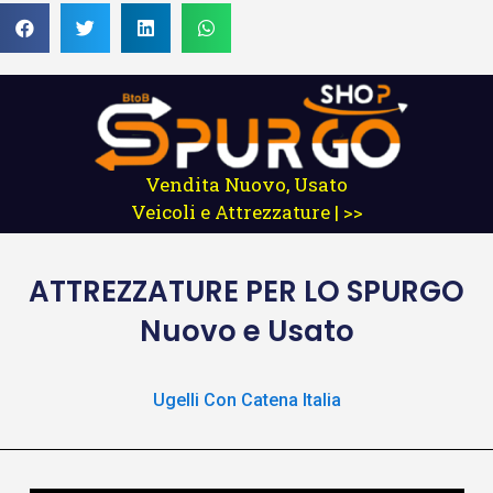
Vendita Nuovo, Usato
Veicoli e Attrezzature | >>
ATTREZZATURE
PER LO SPURGO
Nuovo e Usato
Ugelli Con Catena Italia