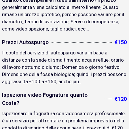
Quanto costa riparare il tubo dall'interno?
il prezzo
generalmente viene calcolato al metro lineare, Questo
rimane un prezzo ipotetico, perché possono variare per il
diametro,, tempi di lavorazione, Servizi di competenza,
come videoispezione, taglio radici, ecc...
Prezzi Autospurgo
€150
Il costo del servizio di autospurgo varia in base a
distanze con la sede di smaltimento acque reflue; orario
di lavoro notturno o diurno; Domenica o giorno festivo;
Dimensione della fossa biologica; quindi i prezzi possono
aggirarsi da €100 a €150, anche più..
Ispezione video Fognature quanto
€120
Costa?
Ispezionare la fognatura con videocamera professionale,
è un servizio per affrontare un problema imprevisto nella
condotta di scarico delle acque nere. il prezzo è di €120..