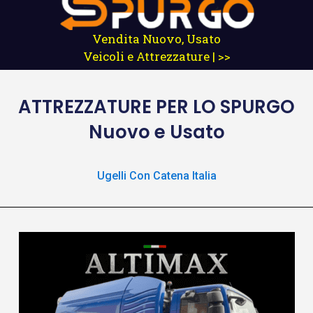
Vendita Nuovo, Usato
Veicoli e Attrezzature | >>
ATTREZZATURE
PER LO SPURGO
Nuovo e Usato
Ugelli Con Catena Italia