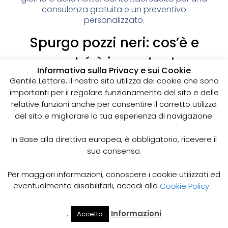
consulenza gratuita e un preventivo
personalizzato.
Spurgo pozzi neri: cos’è e
perché è importante
Informativa sulla Privacy e sui Cookie
I pozzi neri sono delle strutture sotterranee utilizzate
Gentile Lettore, il nostro sito utilizza dei cookie che sono
per la raccolta delle acque reflue domestiche,
importanti per il regolare funzionamento del sito e delle
soprattutto in zone dove non è disponibile un
relative funzioni anche per consentire il corretto utilizzo
sistema di smaltimento delle acque fognarie. Lo
del sito e migliorare la tua esperienza di navigazione.
spurgo dei pozzi neri è un’operazione essenziale
per garantire il corretto funzionamento del sistema
In Base alla direttiva europea, è obbligatorio, ricevere il
e prevenire il rischio di allagamenti, cattivi odori e
suo consenso.
infezioni.
Come funziona lo spurgo dei pozzi neri
Per maggiori informazioni, conoscere i cookie utilizzati ed
Lo spurgo dei pozzi neri viene effettuato mediante
eventualmente disabilitarli, accedi alla
Cookie Policy
.
l’utilizzo di apposite pompe e attrezzature
specifiche, in grado di aspirare e rimuovere le
.
Informazioni
Accetto
acque reflue e i sedimenti accumulati all’interno del
Il Mio
Prezzi
Home
Cerca
Account
Spurgo
pozzo. Il materiale estratto viene poi trasportato in