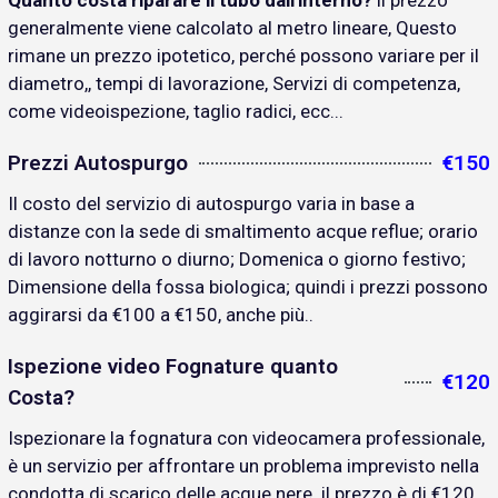
Quanto costa riparare il tubo dall'interno?
il prezzo
generalmente viene calcolato al metro lineare, Questo
rimane un prezzo ipotetico, perché possono variare per il
diametro,, tempi di lavorazione, Servizi di competenza,
come videoispezione, taglio radici, ecc...
Prezzi Autospurgo
€150
Il costo del servizio di autospurgo varia in base a
distanze con la sede di smaltimento acque reflue; orario
di lavoro notturno o diurno; Domenica o giorno festivo;
Dimensione della fossa biologica; quindi i prezzi possono
aggirarsi da €100 a €150, anche più..
Ispezione video Fognature quanto
€120
Costa?
Ispezionare la fognatura con videocamera professionale,
è un servizio per affrontare un problema imprevisto nella
condotta di scarico delle acque nere. il prezzo è di €120..