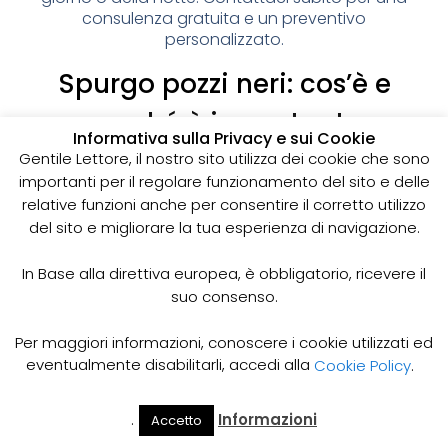
consulenza gratuita e un preventivo
personalizzato.
Spurgo pozzi neri: cos’è e
perché è importante
Informativa sulla Privacy e sui Cookie
I pozzi neri sono delle strutture sotterranee utilizzate
Gentile Lettore, il nostro sito utilizza dei cookie che sono
per la raccolta delle acque reflue domestiche,
importanti per il regolare funzionamento del sito e delle
soprattutto in zone dove non è disponibile un
relative funzioni anche per consentire il corretto utilizzo
sistema di smaltimento delle acque fognarie. Lo
del sito e migliorare la tua esperienza di navigazione.
spurgo dei pozzi neri è un’operazione essenziale
per garantire il corretto funzionamento del sistema
In Base alla direttiva europea, è obbligatorio, ricevere il
e prevenire il rischio di allagamenti, cattivi odori e
suo consenso.
infezioni.
Come funziona lo spurgo dei pozzi neri
Per maggiori informazioni, conoscere i cookie utilizzati ed
Lo spurgo dei pozzi neri viene effettuato mediante
eventualmente disabilitarli, accedi alla
Cookie Policy
.
l’utilizzo di apposite pompe e attrezzature
specifiche, in grado di aspirare e rimuovere le
.
Informazioni
Accetto
acque reflue e i sedimenti accumulati all’interno del
Il Mio
Prezzi
Home
Cerca
Account
Spurgo
pozzo. Il materiale estratto viene poi trasportato in