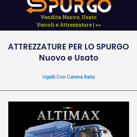
Vendita Nuovo, Usato
Veicoli e Attrezzature | >>
ATTREZZATURE
PER LO SPURGO
Nuovo e Usato
Ugelli Con Catena Italia