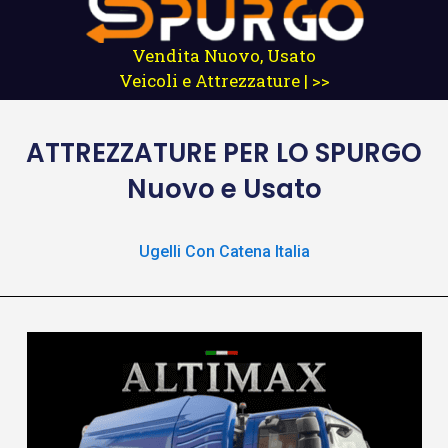
Vendita Nuovo, Usato
Veicoli e Attrezzature | >>
ATTREZZATURE
PER LO SPURGO
Nuovo e Usato
Ugelli Con Catena Italia