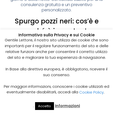
consulenza gratuita e un preventivo
personalizzato.
Spurgo pozzi neri: cos’è e
perché è importante
Informativa sulla Privacy e sui Cookie
I pozzi neri sono delle strutture sotterranee utilizzate
Gentile Lettore, il nostro sito utilizza dei cookie che sono
per la raccolta delle acque reflue domestiche,
importanti per il regolare funzionamento del sito e delle
soprattutto in zone dove non è disponibile un
relative funzioni anche per consentire il corretto utilizzo
sistema di smaltimento delle acque fognarie. Lo
del sito e migliorare la tua esperienza di navigazione.
spurgo dei pozzi neri è un’operazione essenziale
per garantire il corretto funzionamento del sistema
In Base alla direttiva europea, è obbligatorio, ricevere il
e prevenire il rischio di allagamenti, cattivi odori e
suo consenso.
infezioni.
Come funziona lo spurgo dei pozzi neri
Per maggiori informazioni, conoscere i cookie utilizzati ed
Lo spurgo dei pozzi neri viene effettuato mediante
eventualmente disabilitarli, accedi alla
Cookie Policy
.
l’utilizzo di apposite pompe e attrezzature
specifiche, in grado di aspirare e rimuovere le
.
Informazioni
Accetto
acque reflue e i sedimenti accumulati all’interno del
Il Mio
Prezzi
Home
Cerca
Account
Spurgo
pozzo. Il materiale estratto viene poi trasportato in