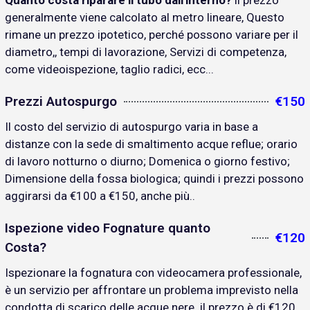
Quanto costa riparare il tubo dall'interno?
il prezzo
generalmente viene calcolato al metro lineare, Questo
rimane un prezzo ipotetico, perché possono variare per il
diametro,, tempi di lavorazione, Servizi di competenza,
come videoispezione, taglio radici, ecc...
Prezzi Autospurgo
€150
Il costo del servizio di autospurgo varia in base a
distanze con la sede di smaltimento acque reflue; orario
di lavoro notturno o diurno; Domenica o giorno festivo;
Dimensione della fossa biologica; quindi i prezzi possono
aggirarsi da €100 a €150, anche più..
Ispezione video Fognature quanto
€120
Costa?
Ispezionare la fognatura con videocamera professionale,
è un servizio per affrontare un problema imprevisto nella
condotta di scarico delle acque nere. il prezzo è di €120..