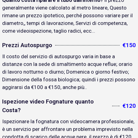
Quanto costa riparare il tubo dall'interno?
il prezzo
generalmente viene calcolato al metro lineare, Questo
rimane un prezzo ipotetico, perché possono variare per il
diametro,, tempi di lavorazione, Servizi di competenza,
come videoispezione, taglio radici, ecc...
Prezzi Autospurgo
€150
Il costo del servizio di autospurgo varia in base a
distanze con la sede di smaltimento acque reflue; orario
di lavoro notturno o diurno; Domenica o giorno festivo;
Dimensione della fossa biologica; quindi i prezzi possono
aggirarsi da €100 a €150, anche più..
Ispezione video Fognature quanto
€120
Costa?
Ispezionare la fognatura con videocamera professionale,
è un servizio per affrontare un problema imprevisto nella
condotta di scarico delle acque nere. il prezzo è di €120..