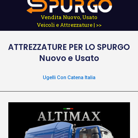
Vendita Nuovo, Usato
Veicoli e Attrezzature | >>
ATTREZZATURE
PER LO SPURGO
Nuovo e Usato
Ugelli Con Catena Italia