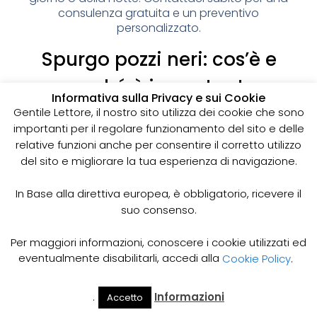
consulenza gratuita e un preventivo
personalizzato.
Spurgo pozzi neri: cos’è e
perché è importante
Informativa sulla Privacy e sui Cookie
I pozzi neri sono delle strutture sotterranee utilizzate
Gentile Lettore, il nostro sito utilizza dei cookie che sono
per la raccolta delle acque reflue domestiche,
importanti per il regolare funzionamento del sito e delle
soprattutto in zone dove non è disponibile un
relative funzioni anche per consentire il corretto utilizzo
sistema di smaltimento delle acque fognarie. Lo
del sito e migliorare la tua esperienza di navigazione.
spurgo dei pozzi neri è un’operazione essenziale
per garantire il corretto funzionamento del sistema
In Base alla direttiva europea, è obbligatorio, ricevere il
e prevenire il rischio di allagamenti, cattivi odori e
suo consenso.
infezioni.
Come funziona lo spurgo dei pozzi neri
Per maggiori informazioni, conoscere i cookie utilizzati ed
Lo spurgo dei pozzi neri viene effettuato mediante
eventualmente disabilitarli, accedi alla
Cookie Policy
.
l’utilizzo di apposite pompe e attrezzature
specifiche, in grado di aspirare e rimuovere le
.
Informazioni
Accetto
acque reflue e i sedimenti accumulati all’interno del
Il Mio
Prezzi
Home
Cerca
Account
Spurgo
pozzo. Il materiale estratto viene poi trasportato in